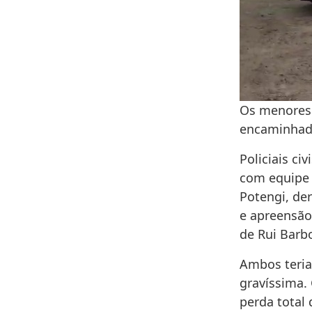
Os menores 
encaminhado
Policiais ci
com equipe 
Potengi, de
e apreensão
de Rui Barb
Ambos teria
gravíssima.
perda total