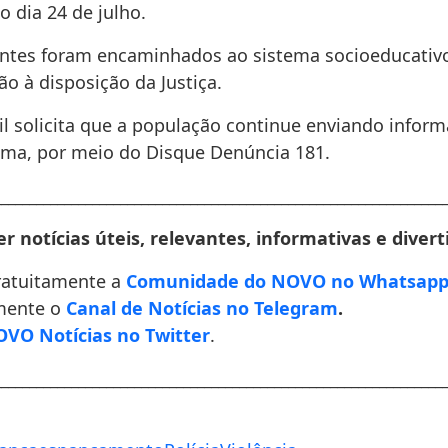
 dia 24 de julho.
ntes foram encaminhados ao sistema socioeducativ
o à disposição da Justiça.
vil solicita que a população continue enviando infor
ma, por meio do Disque Denúncia 181.
________________________________________________________________
r notícias úteis, relevantes, informativas e divert
ratuitamente a
Comunidade do NOVO no Whatsap
mente o
Canal de Notícias no Telegram
.
VO Notícias no Twitter
.
________________________________________________________________