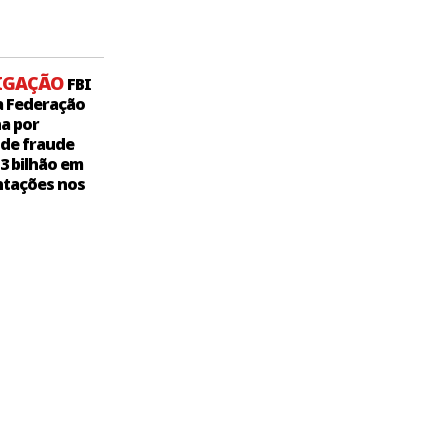
IGAÇÃO
FBI
a Federação
a por
 de fraude
,3 bilhão em
tações nos