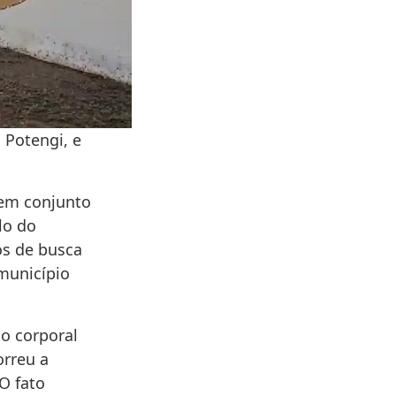
 Potengi, e
, em conjunto
lo do
os de busca
município
o corporal
orreu a
O fato