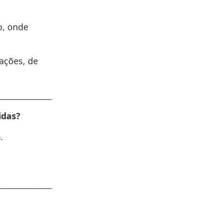
o, onde
mações, de
________________
idas?
p
.
________________