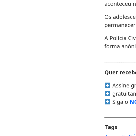
aconteceu no
Os adolesce
permanecerã
A Polícia Ci
forma anôni
______________
Quer recebe
Assine g
gratuita
Siga o
NO
______________
Tags