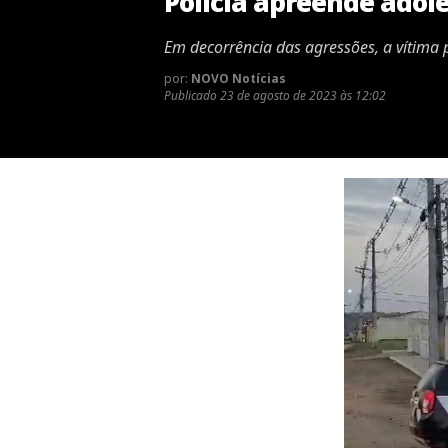
Polícia apreende adol
Em decorrência das agressões, a vítima
por:
NOVO Notícias
Publicado
23 de agosto de 2023 às 12:02