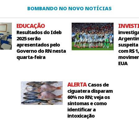
BOMBANDO NO NOVO NOTÍCIAS
EDUCAÇÃO
INVEST
Resultados do Ideb
investig
2025 serão
Argentin
apresentados pelo
suspeita
Governo do RN nesta
com R$ 1
quarta-feira
movimen
EUA
ALERTA
Casos de
ciguatera disparam
60% no RN; veja os
sintomas e como
identificar a
intoxicação