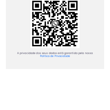
A privacidade dos seus dados está garantida pela nossa
Política de Privacidade