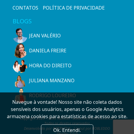
CONTATOS
POLÍTICA DE PRIVACIDADE
BLOGS
JEAN VALÉRIO
DANIELA FREIRE
HORA DO DIREITO
JULIANA MANZANO
RODRIGO LOUREIRO
Navegue à vontade! Nosso site não coleta dados
sensíveis dos usuários, apenas o Google Analytics
armazena cookies para estatísticas de acesso ao site.
Copyright 2024 - Novo Notícias - www.novonoticias.com.br
Todos os direitos reservados
Desenvolvido por INTERATIVA - Layout por ROBLEDDO
Ok. Entendi.
Versão: 2.0.0