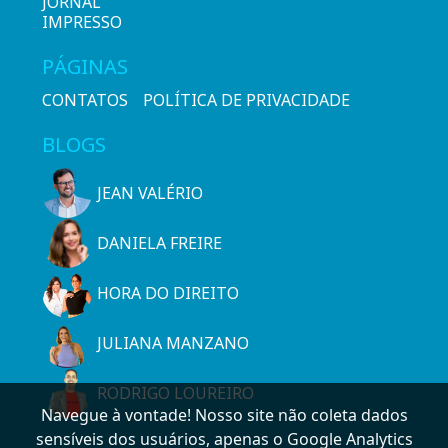
JORNAL
IMPRESSO
PÁGINAS
CONTATOS
POLÍTICA DE PRIVACIDADE
BLOGS
JEAN VALÉRIO
DANIELA FREIRE
HORA DO DIREITO
JULIANA MANZANO
RODRIGO LOUREIRO
Navegue à vontade! Nosso site não coleta dados
sensíveis dos usuários, apenas o Google Analytics