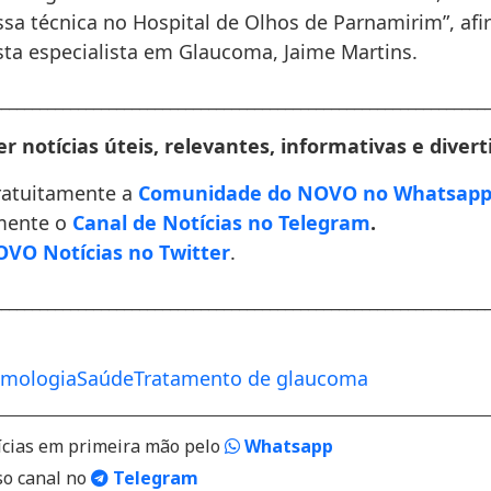
ssa técnica no Hospital de Olhos de Parnamirim”, afi
sta especialista em Glaucoma, Jaime Martins.
________________________________________________________________
r notícias úteis, relevantes, informativas e divert
ratuitamente a
Comunidade do NOVO no Whatsap
mente o
Canal de Notícias no Telegram
.
VO Notícias no Twitter
.
________________________________________________________________
lmologia
Saúde
Tratamento de glaucoma
ícias em primeira mão pelo
Whatsapp
so canal no
Telegram