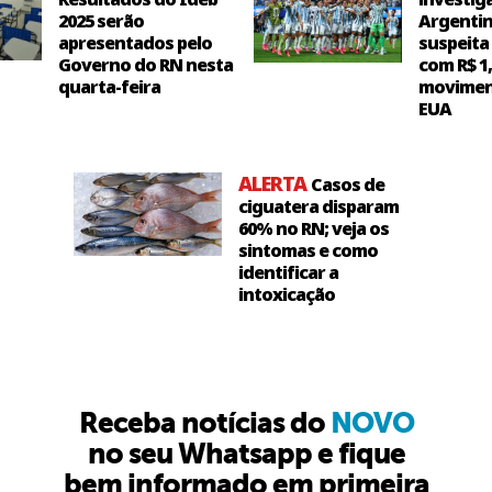
2025 serão
Argentin
apresentados pelo
suspeita
Governo do RN nesta
com R$ 1
quarta-feira
movimen
EUA
ALERTA
Casos de
ciguatera disparam
60% no RN; veja os
sintomas e como
identificar a
intoxicação
Receba notícias do
NOVO
no seu Whatsapp e fique
bem informado em primeira