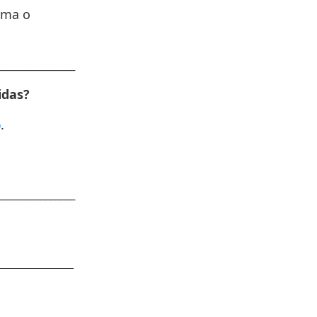
rma o
________________
idas?
p
.
________________