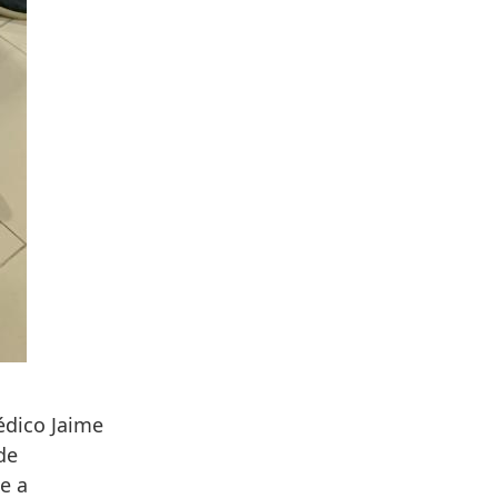
édico Jaime
de
e a