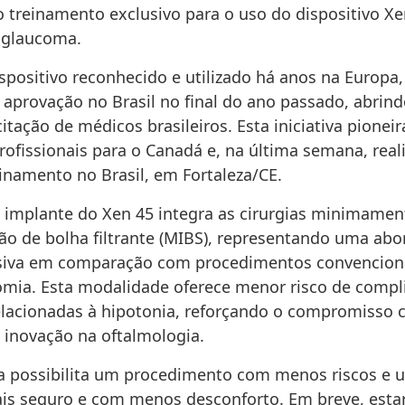
do treinamento exclusivo para o uso do dispositivo X
e glaucoma.
ispositivo reconhecido e utilizado há anos na Europa
 aprovação no Brasil no final do ano passado, abrin
itação de médicos brasileiros. Esta iniciativa pionei
rofissionais para o Canadá e, na última semana, real
inamento no Brasil, em Fortaleza/CE.
e implante do Xen 45 integra as cirurgias minimamen
o de bolha filtrante (MIBS), representando uma ab
siva em comparação com procedimentos convencion
omia. Esta modalidade oferece menor risco de compl
relacionadas à hipotonia, reforçando o compromisso 
e inovação na oftalmologia.
ca possibilita um procedimento com menos riscos e 
ais seguro e com menos desconforto. Em breve, est