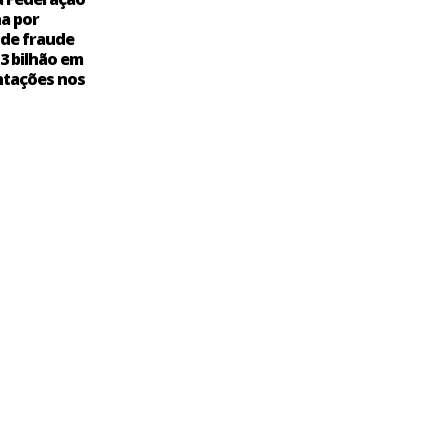
a por
 de fraude
,3 bilhão em
tações nos