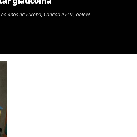
atar glaucoma
do há anos na Europa, Canadá e EUA, obteve