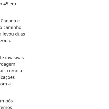
en 45 em
, Canadá e
do caminho
ra levou duas
izou o
te invasivas
ordagem
ais como a
icações
com a
um pós-
aremos