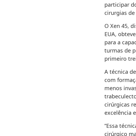
participar 
cirurgias d
O Xen 45, d
EUA, obteve
para a capac
turmas de p
primeiro tre
A técnica d
com formaçã
menos inva
trabeculect
cirúrgicas 
excelência 
“Essa técni
cirúrgico m