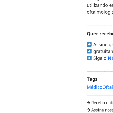
utilizando e
oftalmologi
______________
Quer recebe
Assine g
gratuita
Siga o
NO
______________
Tags
Médico
Ofta
Receba not
Assine nos