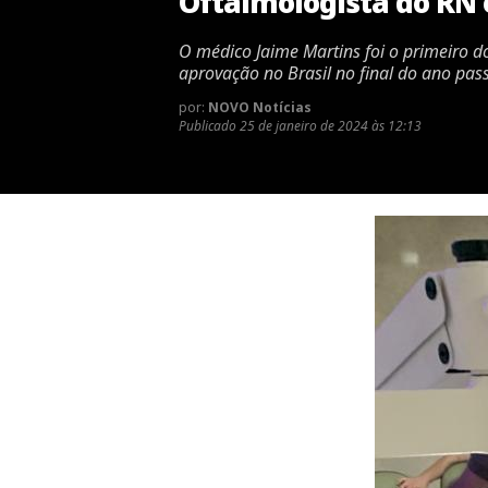
Oftalmologista do RN 
O médico Jaime Martins foi o primeiro d
aprovação no Brasil no final do ano pas
por:
NOVO Notícias
Publicado
25 de janeiro de 2024 às 12:13