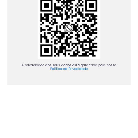
A privacidade dos seus dados está garantida pela nossa
Política de Privacidade