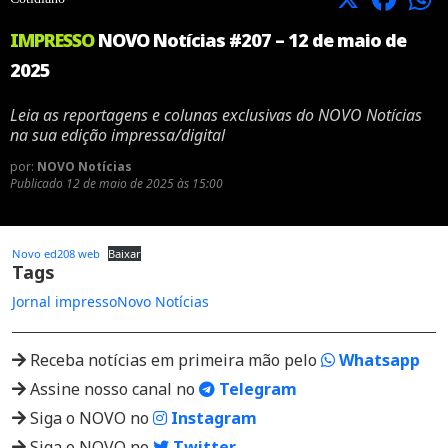
IMPRESSO
NOVO Notícias #207 – 12 de maio de
2025
Leia as reportagens e colunas exclusivas do NOVO Notícias
na sua edição impressa/digital
por:
NOVO Notícias
Publicado
12 de maio de 2025 às 15:00
Novo ed208 web
Baixar
Tags
Jornal impresso
Novo Notícias
Receba notícias em primeira mão pelo
Whatsapp
Assine nosso canal no
Telegram
Siga o NOVO no
Instagram
Siga o NOVO no
Twitter