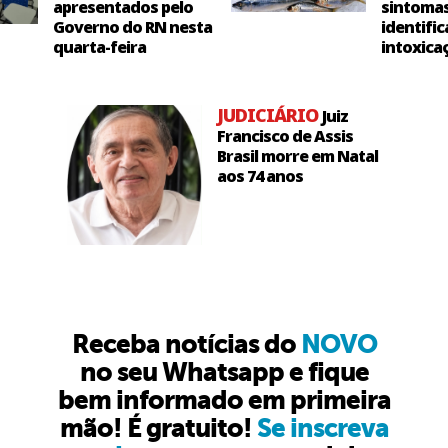
apresentados pelo
sintoma
Governo do RN nesta
identific
quarta-feira
intoxica
JUDICIÁRIO
Juiz
Francisco de Assis
Brasil morre em Natal
aos 74 anos
Receba notícias do
NOVO
no seu Whatsapp e fique
bem informado em primeira
mão! É gratuito!
Se inscreva