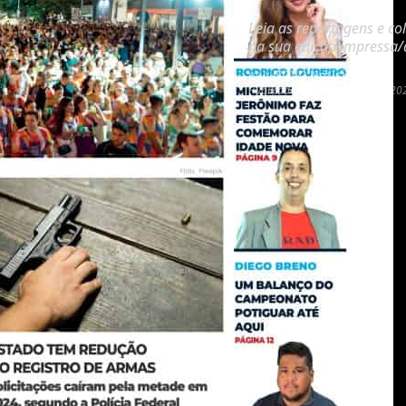
Leia as reportagens e co
na sua edição impressa/d
por:
NOVO Notícias
Publicado
10 de fevereiro de 20