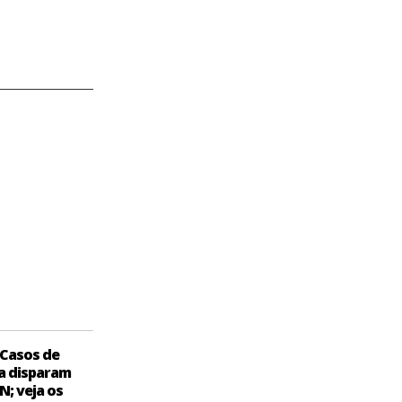
Casos de
a disparam
N; veja os