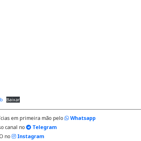
eb
Baixar
ícias em primeira mão pelo
Whatsapp
so canal no
Telegram
VO no
Instagram