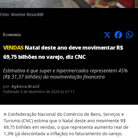
Foto: Rovena Rosa/ABr
X
Facebook
Economia
VENDAS
Natal deste ano deve movimentar R$
69,75 bilhões no varejo, diz CNC
Estimativa é que super e hipermercados representem 45%
(R$ 31,37 bilhões) da movimentação financeira
por:
Agência Brasil
Publicado
5 de dezembro de 2024 às 07:11
A Confederação Nacional do Comércio de Bens, Serviços e
Turismo (CNC) estima que o Natal deste ano movimente R$
69,75 bilhões em vendas, o que representa aumento real de
1,3% (já descontada a inflação) no faturamento do varejo.