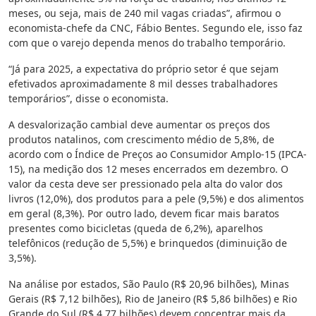
meses, ou seja, mais de 240 mil vagas criadas”, afirmou o
economista-chefe da CNC, Fábio Bentes. Segundo ele, isso faz
com que o varejo dependa menos do trabalho temporário.
“Já para 2025, a expectativa do próprio setor é que sejam
efetivados aproximadamente 8 mil desses trabalhadores
temporários”, disse o economista.
A desvalorização cambial deve aumentar os preços dos
produtos natalinos, com crescimento médio de 5,8%, de
acordo com o Índice de Preços ao Consumidor Amplo-15 (IPCA-
15), na medição dos 12 meses encerrados em dezembro. O
valor da cesta deve ser pressionado pela alta do valor dos
livros (12,0%), dos produtos para a pele (9,5%) e dos alimentos
em geral (8,3%). Por outro lado, devem ficar mais baratos
presentes como bicicletas (queda de 6,2%), aparelhos
telefônicos (redução de 5,5%) e brinquedos (diminuição de
3,5%).
Na análise por estados, São Paulo (R$ 20,96 bilhões), Minas
Gerais (R$ 7,12 bilhões), Rio de Janeiro (R$ 5,86 bilhões) e Rio
Grande do Sul (R$ 4,77 bilhões) devem concentrar mais da