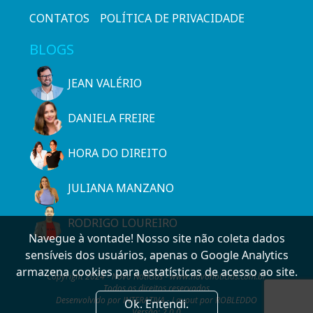
CONTATOS
POLÍTICA DE PRIVACIDADE
BLOGS
JEAN VALÉRIO
DANIELA FREIRE
HORA DO DIREITO
JULIANA MANZANO
RODRIGO LOUREIRO
Navegue à vontade! Nosso site não coleta dados
sensíveis dos usuários, apenas o Google Analytics
armazena cookies para estatísticas de acesso ao site.
Copyright 2024 - Novo Notícias - www.novonoticias.com.br
Todos os direitos reservados
Desenvolvido por INTERATIVA - Layout por ROBLEDDO
Ok. Entendi.
Versão: 2.0.0