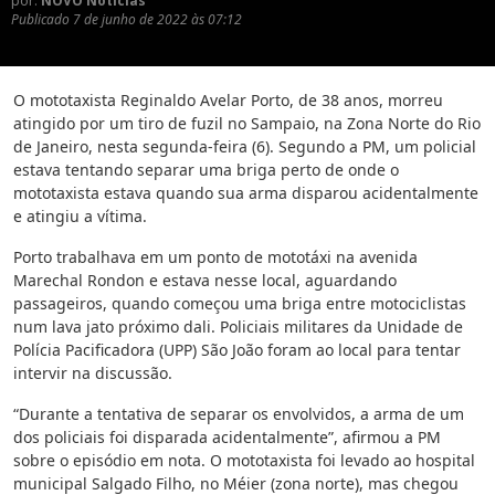
por:
NOVO Notícias
Publicado
7 de junho de 2022 às 07:12
O mototaxista Reginaldo Avelar Porto, de 38 anos, morreu
atingido por um tiro de fuzil no Sampaio, na Zona Norte do Rio
de Janeiro, nesta segunda-feira (6). Segundo a PM, um policial
estava tentando separar uma briga perto de onde o
mototaxista estava quando sua arma disparou acidentalmente
e atingiu a vítima.
Porto trabalhava em um ponto de mototáxi na avenida
Marechal Rondon e estava nesse local, aguardando
passageiros, quando começou uma briga entre motociclistas
num lava jato próximo dali. Policiais militares da Unidade de
Polícia Pacificadora (UPP) São João foram ao local para tentar
intervir na discussão.
“Durante a tentativa de separar os envolvidos, a arma de um
dos policiais foi disparada acidentalmente”, afirmou a PM
sobre o episódio em nota. O mototaxista foi levado ao hospital
municipal Salgado Filho, no Méier (zona norte), mas chegou