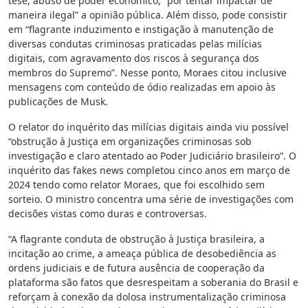
tese, abuso de poder econômico, “por tentar impactar de
maneira ilegal” a opinião pública. Além disso, pode consistir
em “flagrante induzimento e instigação à manutenção de
diversas condutas criminosas praticadas pelas milícias
digitais, com agravamento dos riscos à segurança dos
membros do Supremo”. Nesse ponto, Moraes citou inclusive
mensagens com conteúdo de ódio realizadas em apoio às
publicações de Musk.
O relator do inquérito das milícias digitais ainda viu possível
“obstrução à Justiça em organizações criminosas sob
investigação e claro atentado ao Poder Judiciário brasileiro”. O
inquérito das fakes news completou cinco anos em março de
2024 tendo como relator Moraes, que foi escolhido sem
sorteio. O ministro concentra uma série de investigações com
decisões vistas como duras e controversas.
“A flagrante conduta de obstrução à Justiça brasileira, a
incitação ao crime, a ameaça pública de desobediência as
ordens judiciais e de futura ausência de cooperação da
plataforma são fatos que desrespeitam a soberania do Brasil e
reforçam à conexão da dolosa instrumentalização criminosa