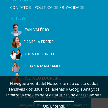
CONTATOS
POLÍTICA DE PRIVACIDADE
BLOGS
JEAN VALÉRIO
DANIELA FREIRE
HORA DO DIREITO
JULIANA MANZANO
RODRIGO LOUREIRO
Navegue à vontade! Nosso site não coleta dados
sensíveis dos usuários, apenas o Google Analytics
armazena cookies para estatísticas de acesso ao site.
Copyright 2024 - Novo Notícias - www.novonoticias.com.br
Todos os direitos reservados
Desenvolvido por INTERATIVA - Layout por ROBLEDDO
Ok. Entendi.