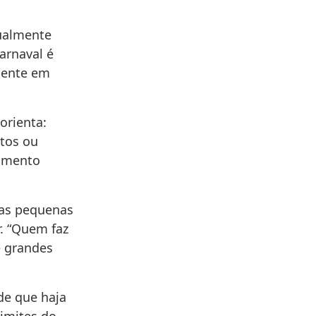
ualmente
Carnaval é
sente em
orienta:
itos ou
dimento
ças pequenas
. “Quem faz
e grandes
de que haja