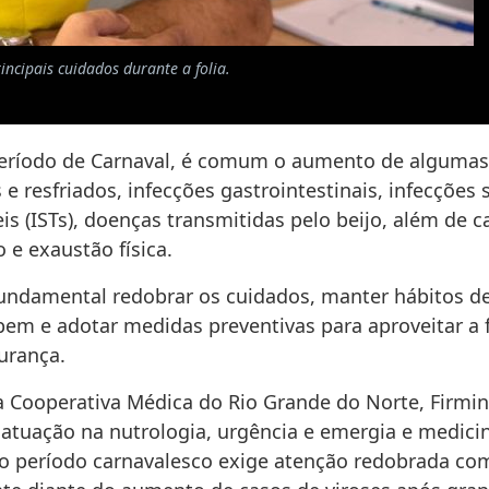
ncipais cuidados durante a folia.
eríodo de Carnaval, é comum o aumento de algumas
e resfriados, infecções gastrointestinais, infecções
is (ISTs), doenças transmitidas pelo beijo, além de c
 e exaustão física.
 fundamental redobrar os cuidados, manter hábitos de
 bem e adotar medidas preventivas para aproveitar a
urança.
 Cooperativa Médica do Rio Grande do Norte, Firmi
atuação na nutrologia, urgência e emergia e medicin
 o período carnavalesco exige atenção redobrada co