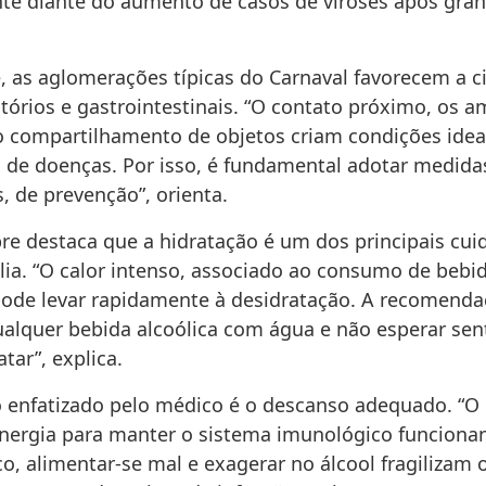
te diante do aumento de casos de viroses após gra
, as aglomerações típicas do Carnaval favorecem a c
atórios e gastrointestinais. “O contato próximo, os 
o compartilhamento de objetos criam condições idea
 de doenças. Por isso, é fundamental adotar medida
, de prevenção”, orienta.
re destaca que a hidratação é um dos principais cui
olia. “O calor intenso, associado ao consumo de bebi
 pode levar rapidamente à desidratação. A recomenda
ualquer bebida alcoólica com água e não esperar sen
atar”, explica.
 enfatizado pelo médico é o descanso adequado. “O
energia para manter o sistema imunológico funcion
o, alimentar-se mal e exagerar no álcool fragilizam 