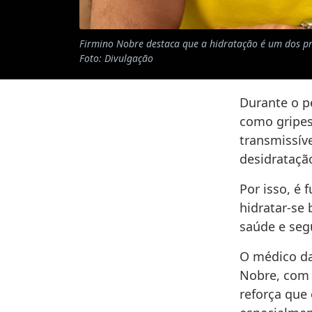
Firmino Nobre destaca que a hidratação é um dos pri
Foto: Divulgação
Durante o p
como gripes 
transmissíve
desidratação
Por isso, é
hidratar-se
saúde e seg
O médico da
Nobre, com 
reforça que