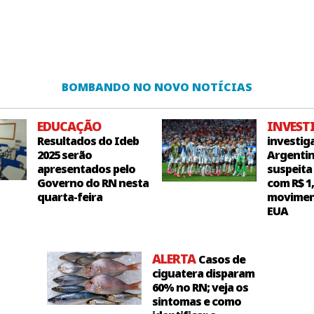
BOMBANDO NO NOVO NOTÍCIAS
EDUCAÇÃO
INVEST
Resultados do Ideb
investig
2025 serão
Argentin
apresentados pelo
suspeita
Governo do RN nesta
com R$ 1
quarta-feira
movimen
EUA
ALERTA
Casos de
ciguatera disparam
60% no RN; veja os
sintomas e como