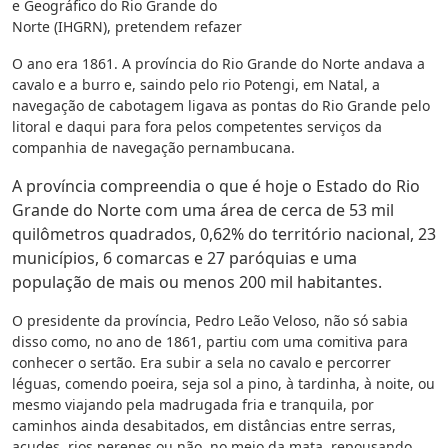
e Geográfico do Rio Grande do
Norte (IHGRN), pretendem refazer
O ano era 1861. A província do Rio Grande do Norte andava a
cavalo e a burro e, saindo pelo rio Potengi, em Natal, a
navegação de cabotagem ligava as pontas do Rio Grande pelo
litoral e daqui para fora pelos competentes serviços da
companhia de navegação pernambucana.
A província compreendia o que é hoje o Estado do Rio
Grande do Norte com uma área de cerca de 53 mil
quilômetros quadrados, 0,62% do território nacional, 23
municípios, 6 comarcas e 27 paróquias e uma
população de mais ou menos 200 mil habitantes.
O presidente da província, Pedro Leão Veloso, não só sabia
disso como, no ano de 1861, partiu com uma comitiva para
conhecer o sertão. Era subir a sela no cavalo e percorrer
léguas, comendo poeira, seja sol a pino, à tardinha, à noite, ou
mesmo viajando pela madrugada fria e tranquila, por
caminhos ainda desabitados, em distâncias entre serras,
açudes, rios perenes ou não, no meio da mata, repousando