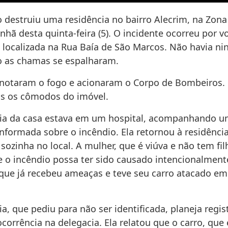
 destruiu uma residência no bairro Alecrim, na Zona
hã desta quinta-feira (5). O incidente ocorreu por vo
 localizada na Rua Baía de São Marcos. Não havia n
 as chamas se espalharam.
 notaram o fogo e acionaram o Corpo de Bombeiros.
os os cômodos do imóvel.
ria da casa estava em um hospital, acompanhando u
nformada sobre o incêndio. Ela retornou à residência
ozinha no local. A mulher, que é viúva e não tem fil
e o incêndio possa ter sido causado intencionalmente
ue já recebeu ameaças e teve seu carro atacado em
ia, que pediu para não ser identificada, planeja regi
corrência na delegacia. Ela relatou que o carro, que