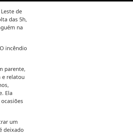
 Leste de
lta das 5h,
inguém na
 O incêndio
m parente,
 e relatou
hos,
. Ela
 ocasiões
strar um
 é deixado