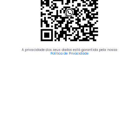
A privacidade dos seus dados está garantida pela nossa
Política de Privacidade