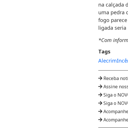
na calçada d
uma pedra q
fogo parece
ligada seria
*Com inform
Tags
Alecrim
Incê
Receba not
Assine nos
Siga o NO
Siga o NO
Acompanhe
Acompanhe 