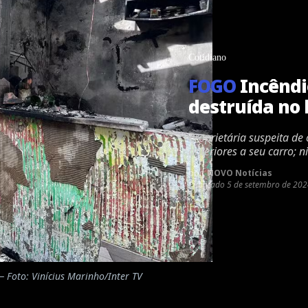
Cotidiano
FOGO
Incêndi
destruída no 
Proprietária suspeita de
anteriores a seu carro; n
por:
NOVO Notícias
Publicado
5 de setembro de 202
— Foto: Vinícius Marinho/Inter TV