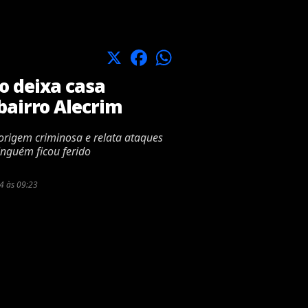
X
Facebook
WhatsApp
o deixa casa
bairro Alecrim
 origem criminosa e relata ataques
inguém ficou ferido
4 às 09:23