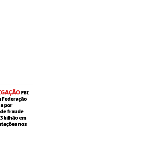
IGAÇÃO
FBI
a Federação
a por
 de fraude
,3 bilhão em
tações nos