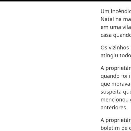
Um incêndio
Natal na man
em uma vila
casa quando
Os vizinhos
atingiu tod
A proprietá
quando foi i
que morava s
suspeita qu
mencionou q
anteriores.
A proprietár
boletim de o