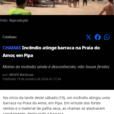
Foto: Reprodução
X
Facebook
Cotidiano
CHAMAS
Incêndio atinge barraca na Praia do
Amor, em Pipa
Motivo do incêndio ainda é desconhecido; não houve feridos
por:
NOVO Notícias
Publicado
19 de outubro de 2024 às 17:34
No início da tarde deste sábado (19), um incêndio atingiu uma
barraca na Praia do Amor, em Pipa. Em virtude dos fortes
ventos e o material de palha seca, as chamas se alastraram
rapidamente, destruindo a barraca.