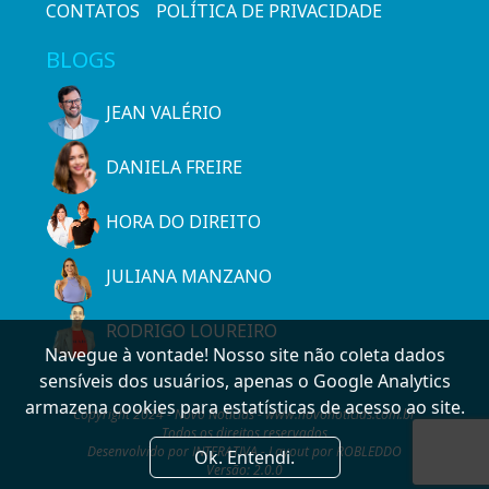
CONTATOS
POLÍTICA DE PRIVACIDADE
BLOGS
JEAN VALÉRIO
DANIELA FREIRE
HORA DO DIREITO
JULIANA MANZANO
RODRIGO LOUREIRO
Navegue à vontade! Nosso site não coleta dados
sensíveis dos usuários, apenas o Google Analytics
armazena cookies para estatísticas de acesso ao site.
Copyright 2024 - Novo Notícias - www.novonoticias.com.br
Todos os direitos reservados
Desenvolvido por INTERATIVA - Layout por ROBLEDDO
Ok. Entendi.
Versão: 2.0.0