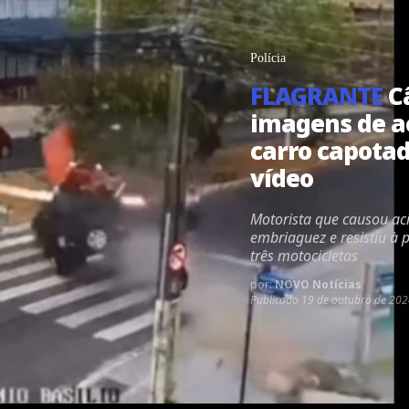
Polícia
FLAGRANTE
C
imagens de a
carro capotad
vídeo
Motorista que causou aci
embriaguez e resistiu à p
três motocicletas
por:
NOVO Notícias
Publicado
19 de outubro de 202