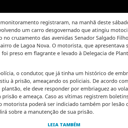
monitoramento registraram, na manhã deste sábado
volvendo um carro desgovernado que atingiu motocic
lo no cruzamento das avenidas Senador Salgado Filh
bairro de Lagoa Nova. O motorista, que apresentava s
 foi preso em flagrante e levado à Delegacia de Plan
olícia, o condutor, que já tinha um histórico de emb
istiu à prisão, ameaçando os policiais. De acordo co
 plantão, ele deve responder por embriaguez ao vola
à prisão e ameaça. Caso as vítimas registrem boletin
 o motorista poderá ser indiciado também por lesão c
dirá sobre a manutenção de sua prisão.
LEIA TAMBÉM