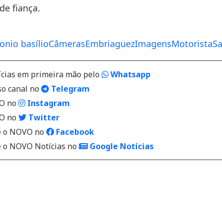
e fiança.
onio basílio
Câmeras
Embriaguez
Imagens
Motorista
Sa
ícias em primeira mão pelo
Whatsapp
so canal no
Telegram
VO no
Instagram
VO no
Twitter
 o NOVO no
Facebook
o NOVO Notícias no
Google Notícias