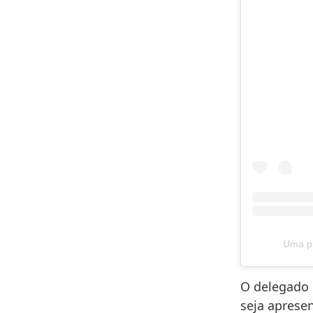
Uma pu
O delegado 
seja aprese