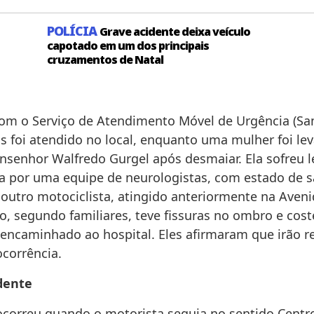
POLÍCIA
Grave acidente deixa veículo
capotado em um dos principais
cruzamentos de Natal
om o Serviço de Atendimento Móvel de Urgência (S
as foi atendido no local, enquanto uma mulher foi le
nsenhor Walfredo Gurgel após desmaiar. Ela sofreu l
ada por uma equipe de neurologistas, com estado de 
 outro motociclista, atingido anteriormente na Aven
o, segundo familiares, teve fissuras no ombro e cost
encaminhado ao hospital. Eles afirmaram que irão r
ocorrência.
dente
ocorreu quando o motorista seguia no sentido Centr