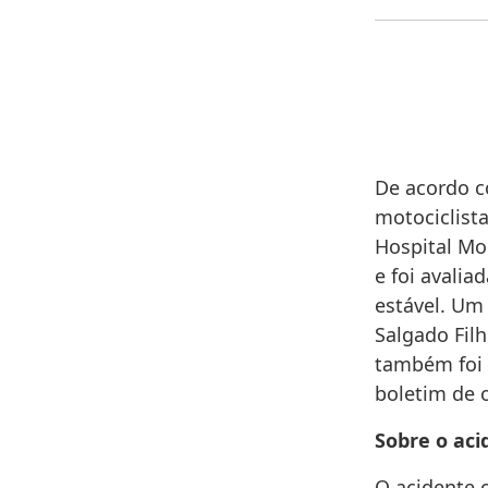
De acordo c
motociclist
Hospital Mo
e foi avali
estável. Um
Salgado Filh
também foi 
boletim de 
Sobre o aci
O acidente 