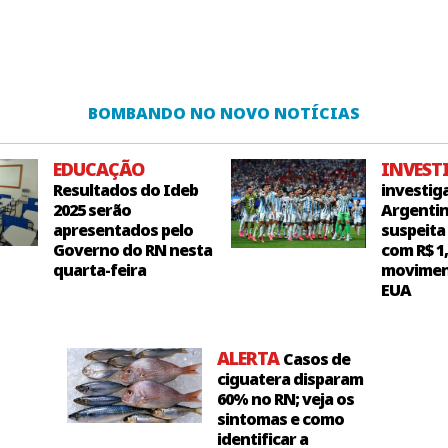
BOMBANDO NO NOVO NOTÍCIAS
EDUCAÇÃO
INVEST
Resultados do Ideb
investig
2025 serão
Argentin
apresentados pelo
suspeita
Governo do RN nesta
com R$ 1
quarta-feira
movimen
EUA
ALERTA
Casos de
ciguatera disparam
60% no RN; veja os
sintomas e como
identificar a