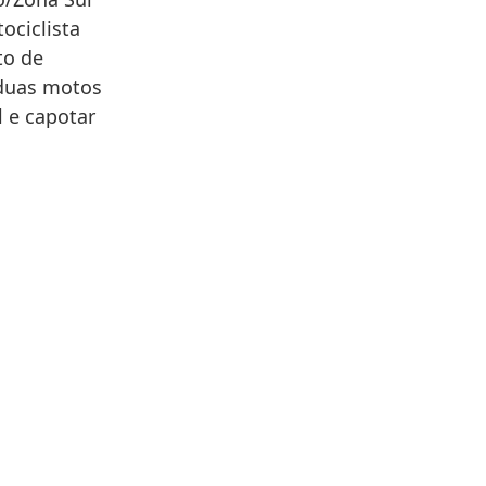
ociclista
to de
 duas motos
l e capotar