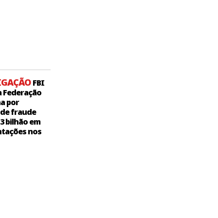
IGAÇÃO
FBI
a Federação
a por
 de fraude
,3 bilhão em
tações nos