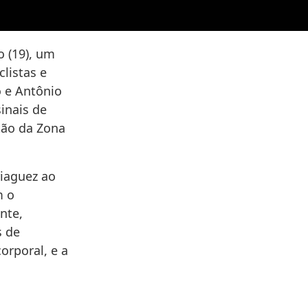
 (19), um
listas e
o e Antônio
inais de
tão da Zona
riaguez ao
m o
nte,
s de
orporal, e a