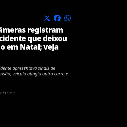
X
Facebook
WhatsApp
âmeras registram
cidente que deixou
o em Natal; veja
dente apresentava sinais de
risão; veículo atingiu outro carro e
4 às 13:36