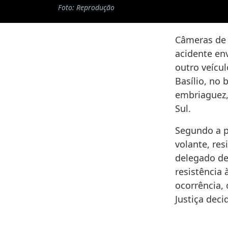
Foto: Reprodução
Câmeras de 
acidente en
outro veícu
Basílio, no 
embriaguez,
Sul.
Segundo a p
volante, res
delegado de
resistência 
ocorrência,
Justiça deci