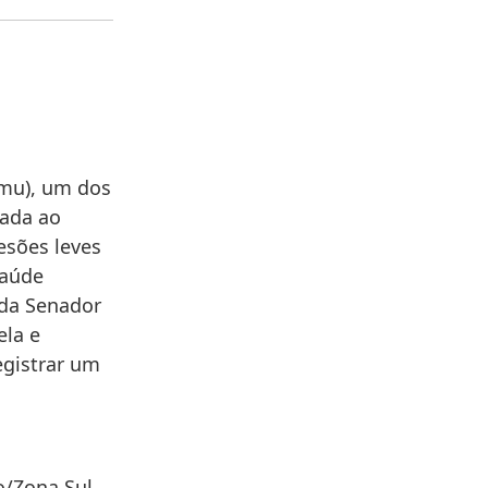
amu), um dos
vada ao
esões leves
saúde
ida Senador
ela e
egistrar um
o/Zona Sul