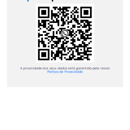
A privacidade dos seus dados está garantida pela nossa
Política de Privacidade