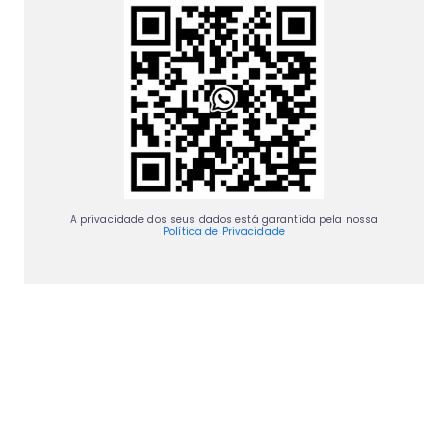
A privacidade dos seus dados está garantida pela nossa
Política de Privacidade