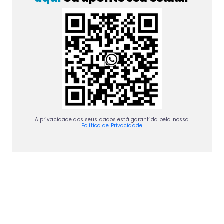
A privacidade dos seus dados está garantida pela nossa
Política de Privacidade