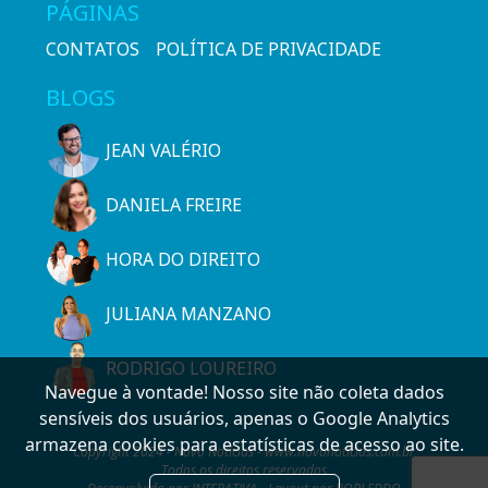
PÁGINAS
CONTATOS
POLÍTICA DE PRIVACIDADE
BLOGS
JEAN VALÉRIO
DANIELA FREIRE
HORA DO DIREITO
JULIANA MANZANO
RODRIGO LOUREIRO
Navegue à vontade! Nosso site não coleta dados
sensíveis dos usuários, apenas o Google Analytics
armazena cookies para estatísticas de acesso ao site.
Copyright 2024 - Novo Notícias - www.novonoticias.com.br
Todos os direitos reservados