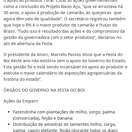
o apoio ao produtor rural. Citou as ações governamentais
como a conclusão do Projeto Baixo Açu, “que se arrastava há
30 anos, o apoio à produção de camarão, às queijeiras que
agora têm selo de qualidade”. O secretário registrou também
que hoje o RN é o maior produtor de camarão e frutas do
Brasil. “Tudo isso é resultado das ações e do compromisso da
gestão da governadora com o setor produtivo”, declarou no
ato de abertura da Festa.
O presidente da Anorc, Marcelo Passos disse que a Festa do
Boi deste ano não existiria sem o apoio do Governo do Estado.
Esta gestão foi e está sendo incansável no apoio ao produtor e
executa o maior calendário de exposições agropecuárias da
história do estado”.
ÓRGÃOS DO GOVERNO NA FESTA DO BOI
Ações da Emparn
Fazendinha com plantações de milho, sorgo, palma
(consorciada), feijão e banana;
Distribuição de amostras de sementes milho, sorgo,
palma, capim elefante, feijão (durante todos os dias);