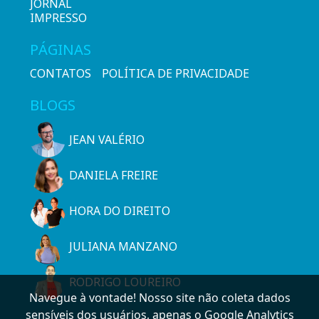
JORNAL
IMPRESSO
PÁGINAS
CONTATOS
POLÍTICA DE PRIVACIDADE
BLOGS
JEAN VALÉRIO
DANIELA FREIRE
HORA DO DIREITO
JULIANA MANZANO
RODRIGO LOUREIRO
Navegue à vontade! Nosso site não coleta dados
sensíveis dos usuários, apenas o Google Analytics