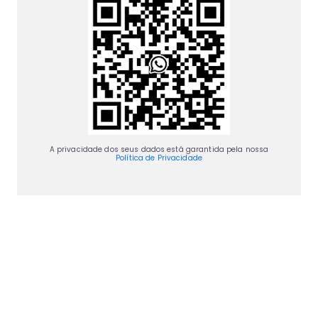
A privacidade dos seus dados está garantida pela nossa
Política de Privacidade