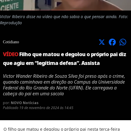
Victor Ribeiro disse no vídeo que não sabia o que pensar ainda. Foto:
Reprodução
X
Facebook
Cotidiano
VÍDEO
Filho que matou e degolou o próprio pai diz
que agiu em “legítima defesa”. Assista
Victor Wander Ribeiro de Souza Silva foi preso após o crime,
quando caminhava em direção ao Campus da Universidade
Federal do Rio Grande do Norte (UFRN). Ele carregava a
cabeça do pai em uma sacola
por:
NOVO Notícias
Publicado
19 de novembro de 2024 às 14:45
O filho que matou e degolou o próprio pai nesta terça-feira