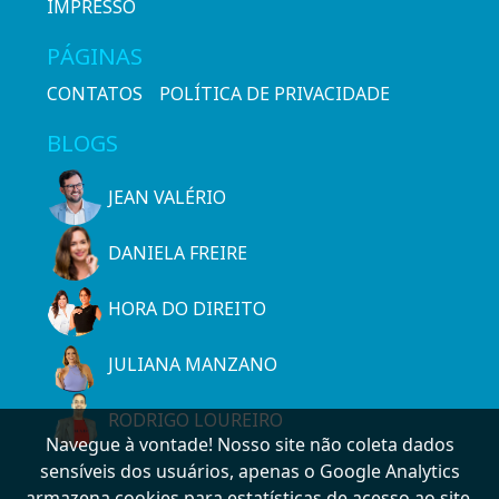
IMPRESSO
PÁGINAS
CONTATOS
POLÍTICA DE PRIVACIDADE
BLOGS
JEAN VALÉRIO
DANIELA FREIRE
HORA DO DIREITO
JULIANA MANZANO
RODRIGO LOUREIRO
Navegue à vontade! Nosso site não coleta dados
sensíveis dos usuários, apenas o Google Analytics
armazena cookies para estatísticas de acesso ao site.