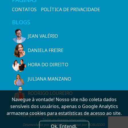
CONTATOS
POLÍTICA DE PRIVACIDADE
BLOGS
JEAN VALÉRIO
DANIELA FREIRE
HORA DO DIREITO
JULIANA MANZANO
RODRIGO LOUREIRO
Navegue à vontade! Nosso site não coleta dados
sensíveis dos usuários, apenas o Google Analytics
armazena cookies para estatísticas de acesso ao site.
Copyright 2024 - Novo Notícias - www.novonoticias.com.br
Todos os direitos reservados
Desenvolvido por INTERATIVA - Layout por ROBLEDDO
Ok. Entendi.