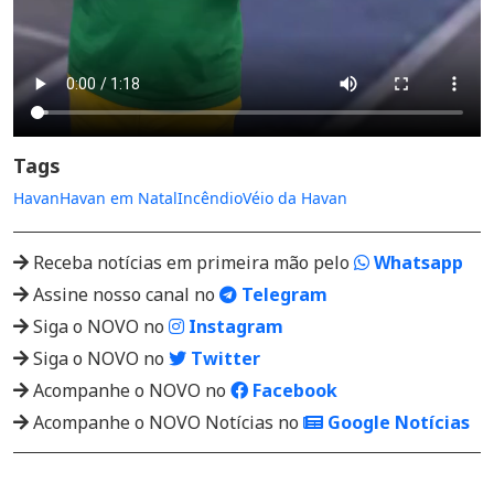
Tags
Havan
Havan em Natal
Incêndio
Véio da Havan
Receba notícias em primeira mão pelo
Whatsapp
Assine nosso canal no
Telegram
Siga o NOVO no
Instagram
Siga o NOVO no
Twitter
Acompanhe o NOVO no
Facebook
Acompanhe o NOVO Notícias no
Google Notícias