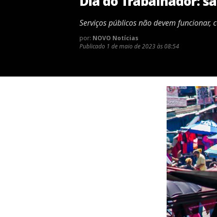
Dia do Trabalhador: s
Serviços públicos não devem funcionar, 
por:
NOVO Notícias
Publicado
1 de maio de 2023 às 08:54