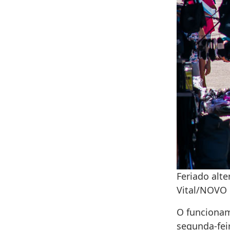
Feriado alt
Vital/NOVO 
O funcionam
segunda-feir