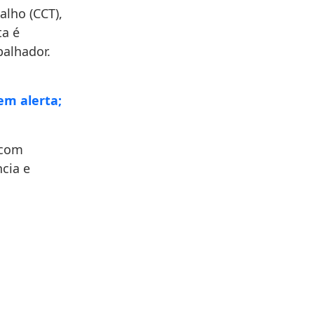
alho (CCT),
ta é
balhador.
em alerta;
 com
cia e