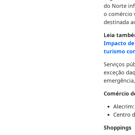
do Norte in
o comércio v
destinada a
Leia també
Impacto de 
turismo c
Serviços pú
exceção daq
emergência,
Comércio d
Alecrim
Centro 
Shoppings