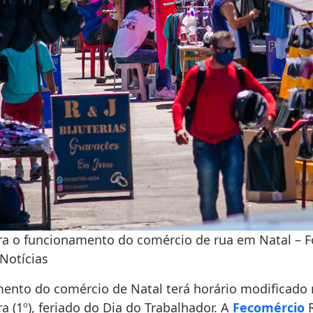
era o funcionamento do comércio de rua em Natal – F
Notícias
ento do comércio de Natal terá horário modificado
a (1º), feriado do Dia do Trabalhador. A
Fecomércio
R