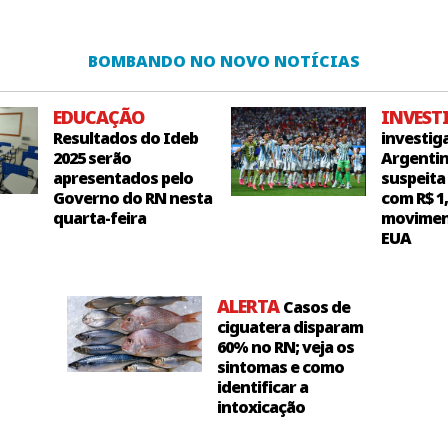
BOMBANDO NO NOVO NOTÍCIAS
EDUCAÇÃO
INVEST
Resultados do Ideb
investig
2025 serão
Argentin
apresentados pelo
suspeita
Governo do RN nesta
com R$ 1
quarta-feira
movimen
EUA
ALERTA
Casos de
ciguatera disparam
60% no RN; veja os
sintomas e como
identificar a
intoxicação