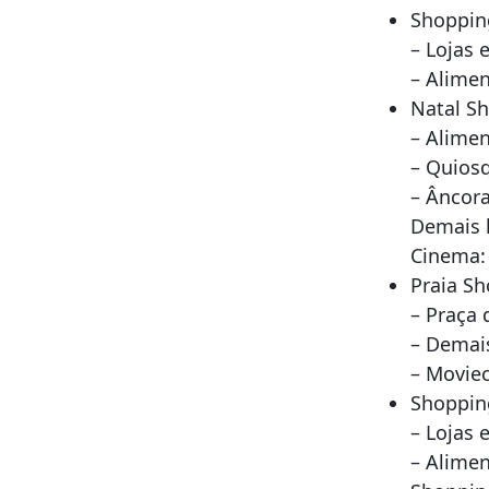
Shoppin
– Lojas 
– Alimen
Natal S
– Alimen
– Quios
– Âncora
Demais l
Cinema:
Praia S
– Praça 
– Demais
– Movie
Shoppin
– Lojas 
– Alimen