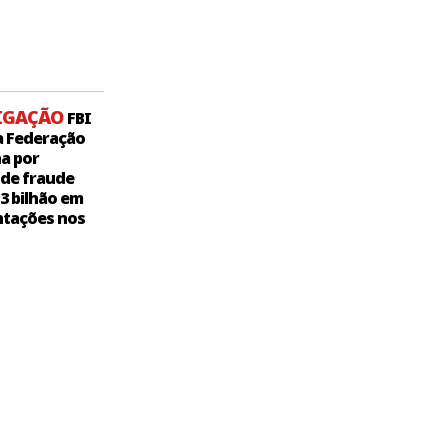
IGAÇÃO
FBI
a Federação
a por
 de fraude
,3 bilhão em
tações nos