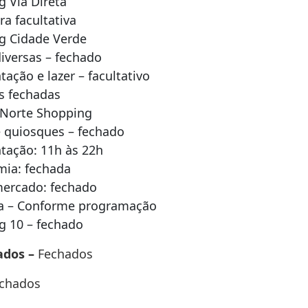
 Via Direta
ra facultativa
g Cidade Verde
diversas – fechado
tação e lazer – facultativo
as fechadas
 Norte Shopping
e quiosques – fechado
tação: 11h às 22h
mia: fechada
mercado: fechado
a – Conforme programação
g 10
– fechado
ados –
Fechados
echados