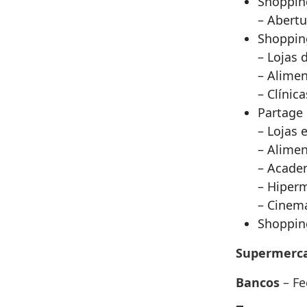
Shopping
– Abertu
Shoppin
– Lojas 
– Alimen
– Clínic
Partage
– Lojas 
– Alimen
– Acade
– Hiper
– Cinem
Shoppin
Supermerc
Bancos
– F