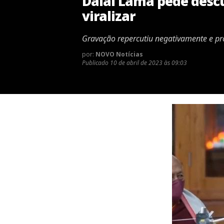
Dalai Lama pede descu
viralizar
Gravação repercutiu negativamente e pro
por:
NOVO Notícias
Publicado
10 de abril de 2023 às 09:03