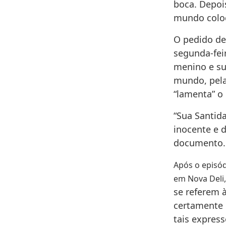
boca. Depoi
mundo coloc
O pedido de 
segunda-fei
menino e su
mundo, pela
“lamenta” o 
“Sua Santid
inocente e 
documento.
Após o episód
em Nova Deli,
se referem à
certamente 
tais express