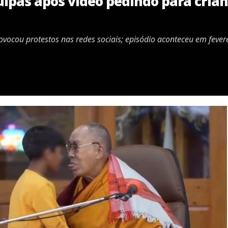
lpas após vídeo pedindo para crian
vocou protestos nas redes sociais; episódio aconteceu em fevere