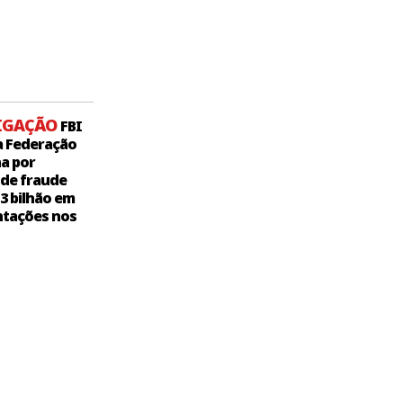
IGAÇÃO
FBI
a Federação
a por
 de fraude
,3 bilhão em
tações nos