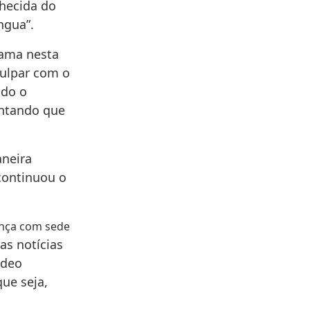
nhecida do
ngua”.
Lama nesta
culpar com o
odo o
entando que
neira
continuou o
iança com sede
as notícias
ídeo
ue seja,