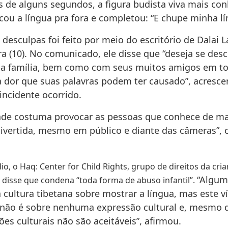
s de alguns segundos, a figura budista viva mais co
ou a língua pra fora e completou: “E chupe minha lí
desculpas foi feito por meio do escritório de Dalai 
ra (10). No comunicado, ele disse que “deseja se des
a família, bem como com seus muitos amigos em t
 dor que suas palavras podem ter causado”, acresc
incidente ocorrido.
ade costuma provocar as pessoas que conhece de ma
divertida, mesmo em público e diante das câmeras”, 
io, o Haq: Center for Child Rights, grupo de direitos da cr
“Algum
 disse
que condena “toda forma de abuso infantil”.
 cultura tibetana sobre mostrar a língua, mas este v
não é sobre nenhuma expressão cultural e, mesmo q
ões culturais não são aceitáveis”, afirmou.