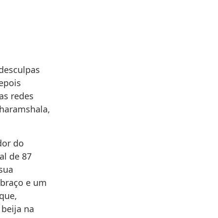
 desculpas
epois
as redes
Dharamshala,
dor do
al de 87
 sua
abraço e um
 que,
beija na