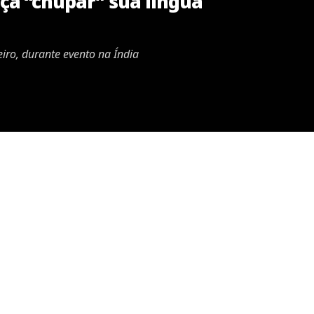
ça “chupar” sua língua
iro, durante evento na Índia