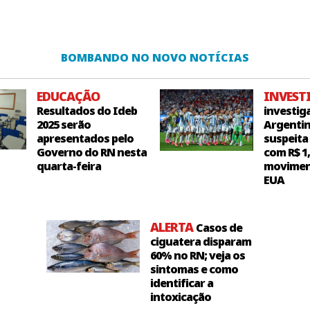
BOMBANDO NO NOVO NOTÍCIAS
EDUCAÇÃO
INVEST
Resultados do Ideb
investig
2025 serão
Argentin
apresentados pelo
suspeita
Governo do RN nesta
com R$ 1
quarta-feira
movimen
EUA
ALERTA
Casos de
ciguatera disparam
60% no RN; veja os
sintomas e como
identificar a
intoxicação