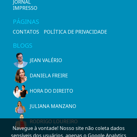
JORNAL
IMPRESSO
PÁGINAS
CONTATOS
POLÍTICA DE PRIVACIDADE
BLOGS
JEAN VALÉRIO
DANIELA FREIRE
HORA DO DIREITO
JULIANA MANZANO
RODRIGO LOUREIRO
Navegue à vontade! Nosso site não coleta dados
sensíveis dos usuários, apenas o Google Analytics