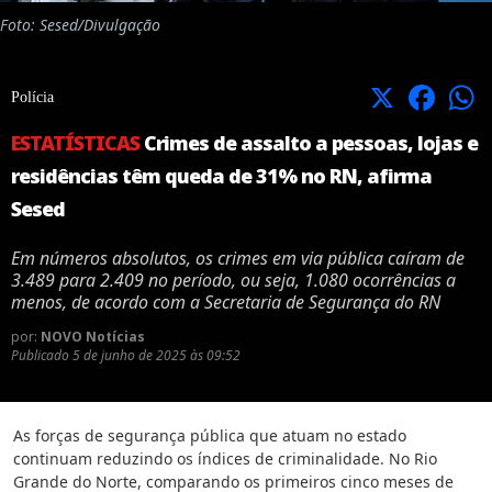
Foto: Sesed/Divulgação
X
Facebook
Polícia
ESTATÍSTICAS
Crimes de assalto a pessoas, lojas e
residências têm queda de 31% no RN, afirma
Sesed
Em números absolutos, os crimes em via pública caíram de
3.489 para 2.409 no período, ou seja, 1.080 ocorrências a
menos, de acordo com a Secretaria de Segurança do RN
por:
NOVO Notícias
Publicado
5 de junho de 2025 às 09:52
As forças de segurança pública que atuam no estado
continuam reduzindo os índices de criminalidade. No Rio
Grande do Norte, comparando os primeiros cinco meses de