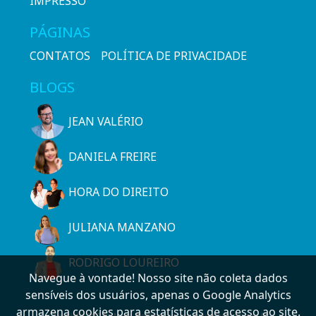
IMPRESSO
PÁGINAS
CONTATOS
POLÍTICA DE PRIVACIDADE
BLOGS
JEAN VALÉRIO
DANIELA FREIRE
HORA DO DIREITO
JULIANA MANZANO
RODRIGO LOUREIRO
Navegue à vontade! Nosso site não coleta dados
sensíveis dos usuários, apenas o Google Analytics
armazena cookies para estatísticas de acesso ao site.