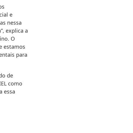
os
ial e
das nessa
, explica a
ino. O
se estamos
entais para
do de
 IEL como
a essa