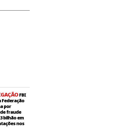
IGAÇÃO
FBI
a Federação
a por
 de fraude
,3 bilhão em
tações nos