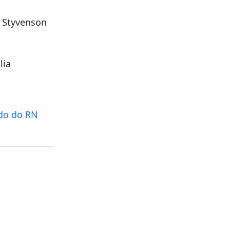
; Styvenson
lia
do do RN