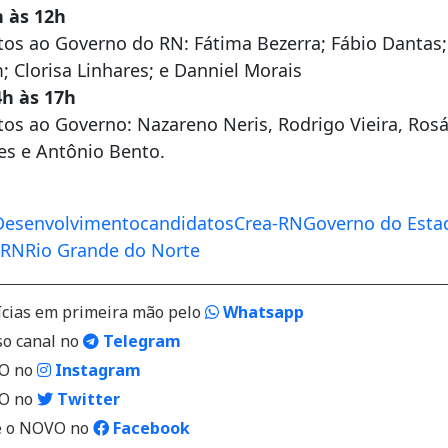
h às 12h
os ao Governo do RN: Fátima Bezerra; Fábio Dantas
; Clorisa Linhares; e Danniel Morais
4h às 17h
os ao Governo: Nazareno Neris, Rodrigo Vieira, Rosá
es e Antônio Bento.
Desenvolvimento
candidatos
Crea-RN
Governo do Esta
 RN
Rio Grande do Norte
ícias em primeira mão pelo
Whatsapp
so canal no
Telegram
VO no
Instagram
VO no
Twitter
 o NOVO no
Facebook