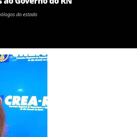
s ao Governo do RN
nólogos do estado