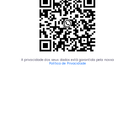
A privacidade dos seus dados está garantida pela nossa
Política de Privacidade