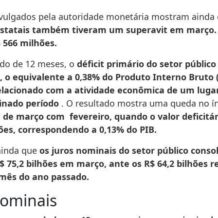
vulgados pela autoridade monetária mostram ainda
statais também tiveram um superavit em março. 
 566 milhões.
do de 12 meses, o
déficit primário do setor público 
s, o equivalente a 0,38% do Produto Interno Bruto (
relacionado com a atividade econômica de um luga
nado período
. O resultado mostra uma queda no í
o
de março com fevereiro, quando o valor deficitár
hões, correspondendo a 0,13% do PIB.
ainda que
os juros nominais do setor público conso
75,2 bilhões em março, ante os R$ 64,2 bilhões r
ês do ano passado.
nominais