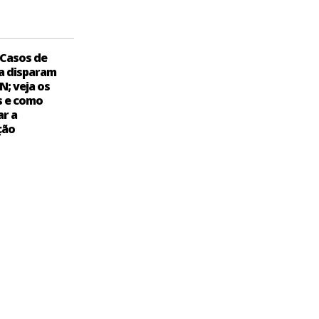
Casos de
a disparam
N; veja os
s e como
ar a
ção