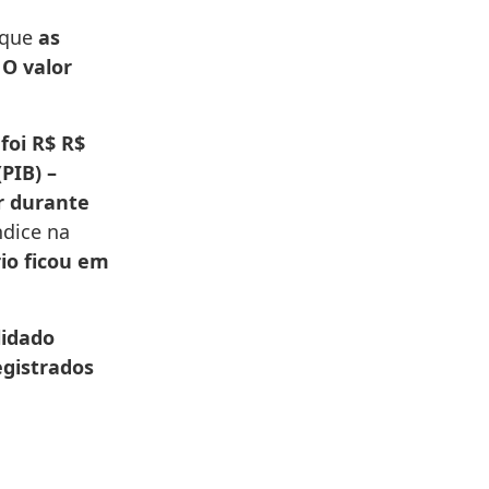
 que
as
O valor
foi R$ R$
PIB) –
r durante
ndice na
io ficou em
lidado
egistrados