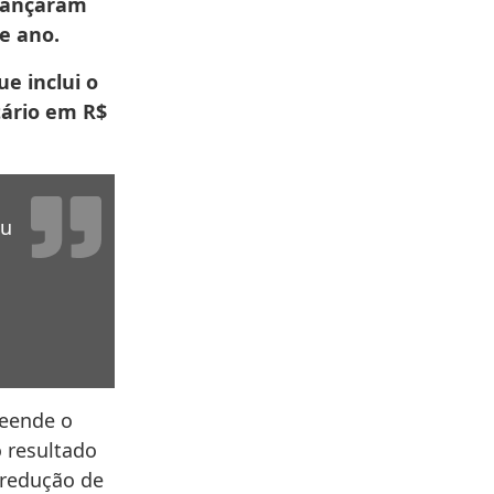
lcançaram
e ano.
e inclui o
tário em R$
ou
reende o
o resultado
 redução de