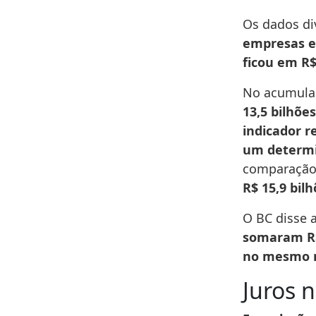
Os dados di
empresas e
ficou em R$
No acumula
13,5 bilhõe
indicador 
um determi
comparaçã
R$ 15,9 bil
O BC disse 
somaram R$ 
no mesmo m
Juros 