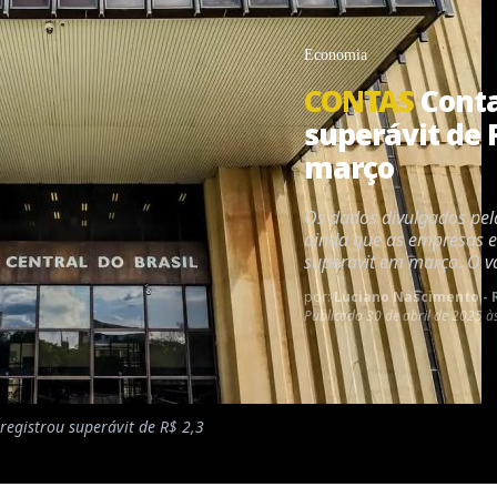
Economia
CONTAS
Conta
superávit de 
março
Os dados divulgados pe
ainda que as empresas 
superavit em março. O v
por:
Luciano Nascimento - R
Publicado
30 de abril de 2025 à
registrou superávit de R$ 2,3