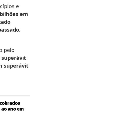
cípios e
 bilhões em
tado
passado,
o pelo
 superávit
m superávit
 cobrados
% ao ano em