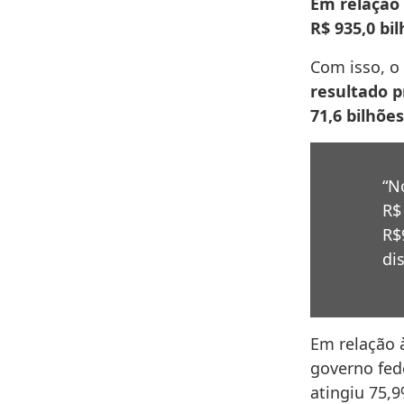
Em relação
R$ 935,0 bi
Com isso, o
resultado p
71,6 bilhõ
“N
R$
R$
di
Em relação 
governo fede
atingiu 75,