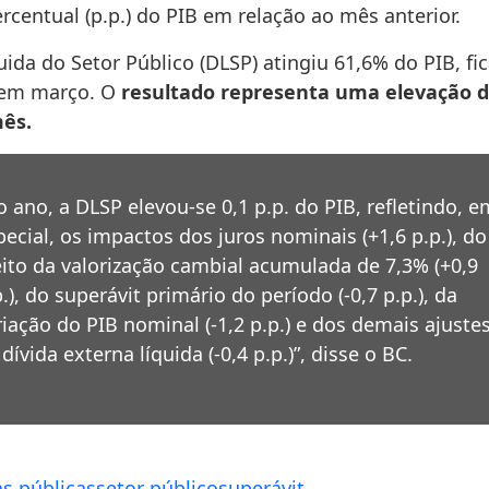
rcentual (p.p.) do PIB em relação ao mês anterior.
uida do Setor Público (DLSP) atingiu 61,6% do PIB, f
s em março. O
resultado representa uma elevação de
mês.
o ano, a DLSP elevou-se 0,1 p.p. do PIB, refletindo, e
pecial, os impactos dos juros nominais (+1,6 p.p.), do
eito da valorização cambial acumulada de 7,3% (+0,9
p.), do superávit primário do período (-0,7 p.p.), da
riação do PIB nominal (-1,2 p.p.) e dos demais ajuste
dívida externa líquida (-0,4 p.p.)”, disse o BC.
s públicas
setor público
superávit