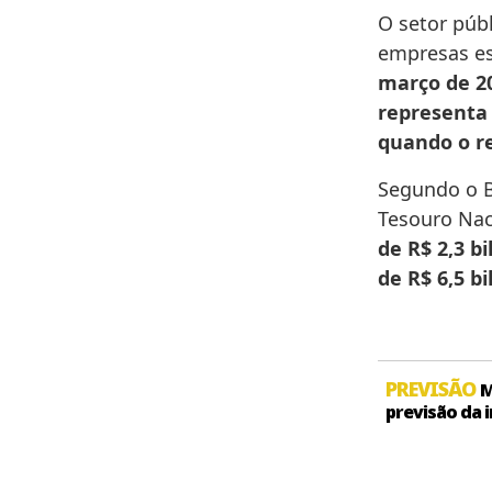
O setor púb
empresas es
março de 2
representa
quando o re
Segundo o B
Tesouro Nac
de R$ 2,3 b
de R$ 6,5 b
PREVISÃO
M
previsão da 