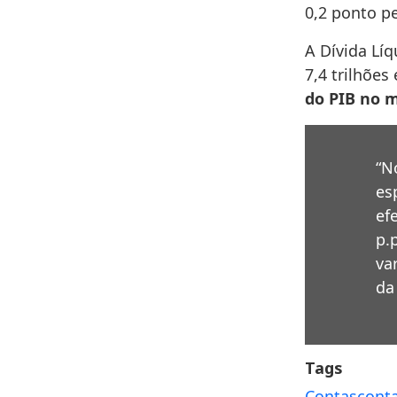
0,2 ponto pe
A Dívida Líq
7,4 trilhõe
do PIB no 
“N
es
ef
p.
va
da 
Tags
Contas
conta