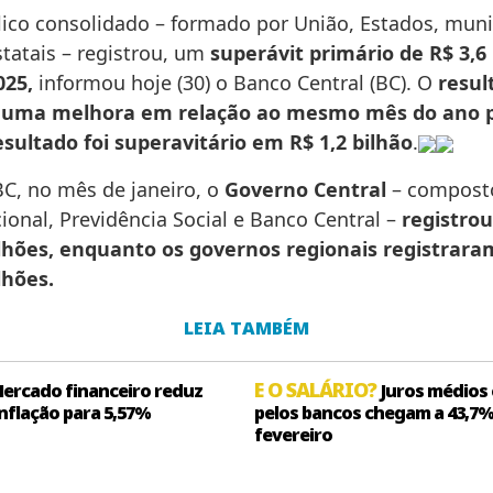
lico consolidado – formado por União, Estados, muni
tatais – registrou, um
superávit primário de R$ 3,6
025,
informou hoje (30) o Banco Central (BC). O
resul
 uma melhora em relação ao mesmo mês do ano 
sultado foi superavitário em R$ 1,2 bilhão
.
C, no mês de janeiro, o
Governo Central
– compost
ional, Previdência Social e Banco Central –
registrou
ilhões, enquanto os governos regionais registrara
ilhões.
LEIA TAMBÉM
E O SALÁRIO?
ercado financeiro reduz
Juros médios
inflação para 5,57%
pelos bancos chegam a 43,7
fevereiro