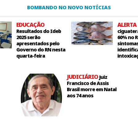
BOMBANDO NO NOVO NOTÍCIAS
EDUCAÇÃO
ALERTA
Resultados do Ideb
ciguater
2025 serão
60% no R
apresentados pelo
sintoma
Governo do RN nesta
identific
quarta-feira
intoxica
JUDICIÁRIO
Juiz
Francisco de Assis
Brasil morre em Natal
aos 74 anos