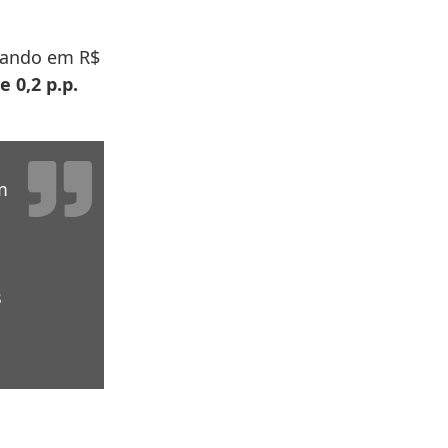
icando em R$
 0,2 p.p.
m
s