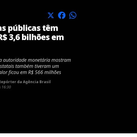
X
Facebook
WhatsApp
s públicas têm
R$ 3,6 bilhões em
la autoridade monetária mostram
estatais também tiveram um
alor ficou em R$ 566 milhões
epórter da Agência Brasil
s 16:30