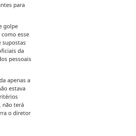
antes para
e golpe
s como esse
e supostas
ficiais da
dos pessoais
ada apenas a
não estava
itérios
 não terá
ra o diretor