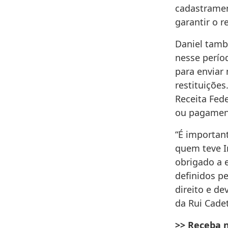
cadastramen
garantir o r
Daniel tamb
nesse perí
para enviar
restituições
Receita Fede
ou pagamento
“É importan
quem teve I
obrigado a 
definidos p
direito e de
da Rui Cade
>> Receba 