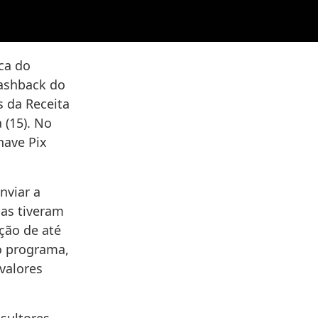
ica do
cashback do
is da Receita
 (15). No
have Pix
nviar a
mas tiveram
ição de até
ao programa,
valores