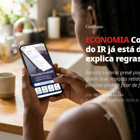
Cotidiano
ECONOMIA
Co
do IR já está 
explica regra
Receita Federal prevê p
quem teve imposto retid
pessoas podem ficar de f
por:
NOVO Notícias
Publicado
8 de julho de 2026 às