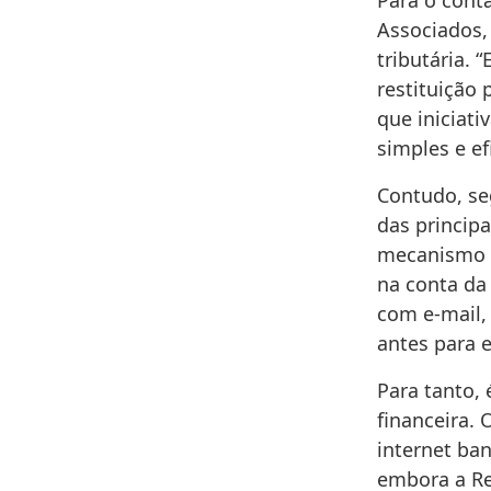
Para o conta
Associados,
tributária. 
restituição
que iniciat
simples e efi
Contudo, se
das princip
mecanismo d
na conta da
com e-mail, 
antes para e
Para tanto, 
financeira. 
internet ba
embora a Re