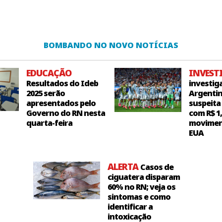
BOMBANDO NO NOVO NOTÍCIAS
EDUCAÇÃO
INVEST
Resultados do Ideb
investig
2025 serão
Argentin
apresentados pelo
suspeita
Governo do RN nesta
com R$ 1
quarta-feira
movimen
EUA
ALERTA
Casos de
ciguatera disparam
60% no RN; veja os
sintomas e como
identificar a
intoxicação