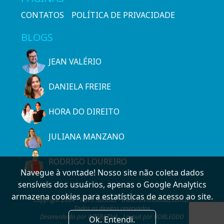
CONTATOS
POLÍTICA DE PRIVACIDADE
BLOGS
JEAN VALÉRIO
DANIELA FREIRE
HORA DO DIREITO
JULIANA MANZANO
RODRIGO LOUREIRO
Navegue à vontade! Nosso site não coleta dados
sensíveis dos usuários, apenas o Google Analytics
armazena cookies para estatísticas de acesso ao site.
Copyright 2024 - Novo Notícias - www.novonoticias.com.br
Todos os direitos reservados
Desenvolvido por INTERATIVA - Layout por ROBLEDDO
Ok. Entendi.