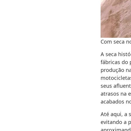
Com seca no
A seca hist
fábricas do
produção na
motocicleta
seus afluen
atrasos na 
acabados no
Até aqui, a
evitando a p
aproximando