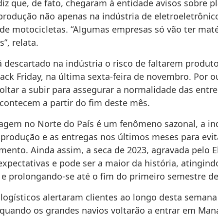
iz que, de fato, chegaram à entidade avisos sobre p
produção não apenas na indústria de eletroeletrônic
e motocicletas. “Algumas empresas só vão ter maté
”, relata.
á descartado na indústria o risco de faltarem produto
ack Friday, na última sexta-feira de novembro. Por o
voltar a subir para assegurar a normalidade das entr
acontecem a partir do fim deste mês.
agem no Norte do País é um fenômeno sazonal, a in
 produção e as entregas nos últimos meses para evit
mento. Ainda assim, a seca de 2023, agravada pelo E
expectativas e pode ser a maior da história, atingin
 e prolongando-se até o fim do primeiro semestre de
logísticos alertaram clientes ao longo desta seman
 quando os grandes navios voltarão a entrar em Man