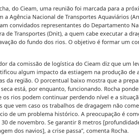
ha, do Cieam, uma reunião foi marcada para a próx
om a Agência Nacional de Transportes Aquaviários (An
am convidados representantes do Departamento Nac
ura de Transportes (Dnit), a quem cabe executar a dr
cavação do fundo dos rios. O objetivo é formar um c
or da comissão de logística do Cieam diz que um l
ntificou algum impacto da estiagem na produção de
ias da região. O porcentual baixo mostra que a prep
a seca está, por enquanto, funcionando. Rocha ponde
 os rios podem continuar perdendo nível e a situaçã
s que vem caso os trabalhos de dragagem não come
ício de um problema histórico. A preocupação é com
m 30 de novembro. Se garantir 8 metros [profundida
agem dos navios], a crise passa”, comenta Rocha.