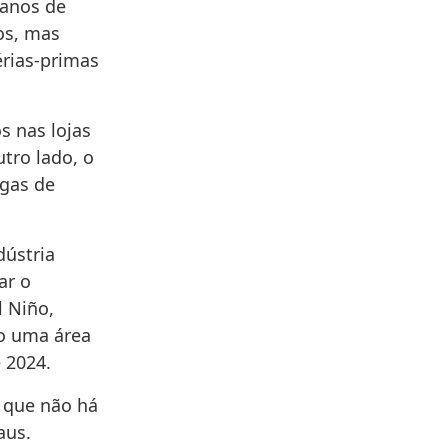
lanos de
os, mas
rias-primas
s nas lojas
utro lado, o
egas de
dústria
ar o
l Niño,
do uma área
 2024.
a que não há
aus.