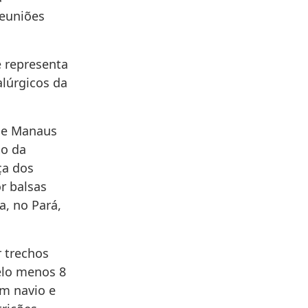
reuniões
e representa
alúrgicos da
de Manaus
xo da
ça dos
or balsas
a, no Pará,
 trechos
elo menos 8
m navio e