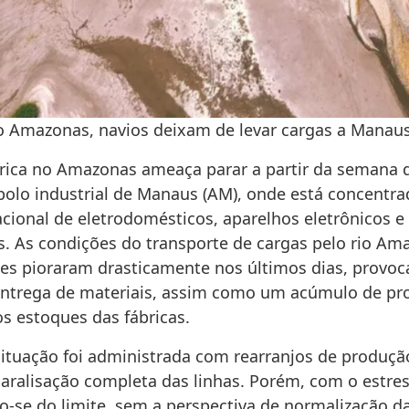
 Amazonas, navios deixam de levar cargas a Manau
órica no Amazonas ameaça parar a partir da semana
 polo industrial de Manaus (AM), onde está concentra
cional de eletrodomésticos, aparelhos eletrônicos e
s. As condições do transporte de cargas pelo rio Am
tes pioraram drasticamente nos últimos dias, provo
entrega de materiais, assim como um acúmulo de pr
s estoques das fábricas.
 situação foi administrada com rearranjos de produç
aralisação completa das linhas. Porém, com o estres
-se do limite, sem a perspectiva de normalização d