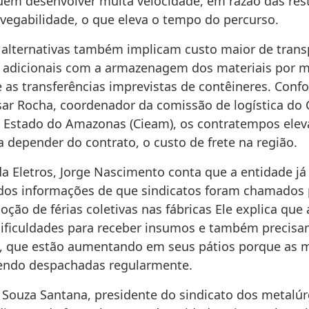
em desenvolver muita velocidade, em razão das rest
avegabilidade, o que eleva o tempo do percurso.
 alternativas também implicam custo maior de trans
 adicionais com a armazenagem dos materiais por 
e as transferências imprevistas de contêineres. Conf
ar Rocha, coordenador da comissão de logística do 
o Estado do Amazonas (Cieam), os contratempos ele
 depender do contrato, o custo de frete na região.
da Eletros, Jorge Nascimento conta que a entidade já
dos informações de que sindicatos foram chamados 
doção de férias coletivas nas fábricas Ele explica que 
ificuldades para receber insumos e também precisam
, que estão aumentando em seus pátios porque as 
endo despachadas regularmente.
 Souza Santana, presidente do sindicato dos metalúr