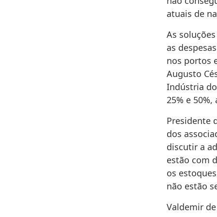
não consegu
atuais de n
As soluções
as despesas
nos portos 
Augusto Cés
Indústria d
25% e 50%, a
Presidente 
dos associa
discutir a a
estão com d
os estoques
não estão s
Valdemir de