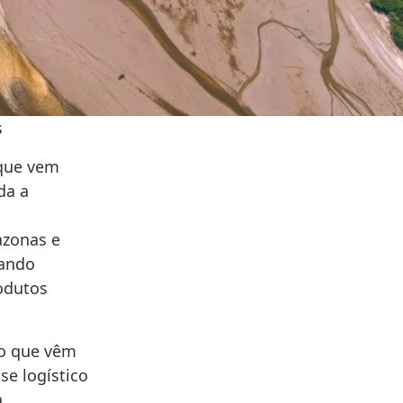
s
 que vem
da a
azonas e
cando
odutos
ão que vêm
se logístico
a