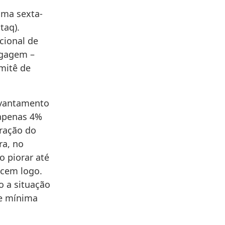
ima sexta-
taq).
ional de
agagem –
omitê de
evantamento
 apenas 4%
aração do
ra, no
o piorar até
cem logo.
o a situação
de mínima