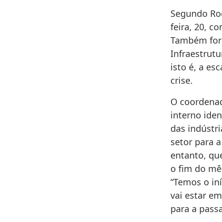
Segundo Roc
feira, 20, c
Também for
Infraestrut
isto é, a es
crise.
O coordenad
interno ide
das indústr
setor para 
entanto, que
o fim do mê
“Temos o in
vai estar e
para a pass