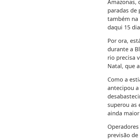
Amazonas, d
paradas de 
também na d
daqui 15 dias
Por ora, est
durante a Bl
rio precisa 
Natal, que 
Como a esti
antecipou a
desabasteci
superou as 
ainda maior
Operadores 
previsão de