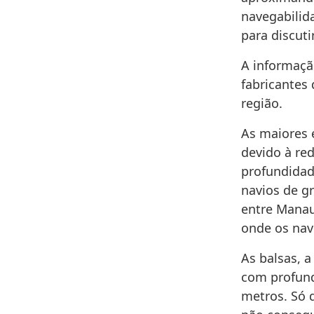
navegabilid
para discuti
A informaçã
fabricantes
região.
As maiores
devido à re
profundidad
navios de gr
entre Manau
onde os navi
As balsas, 
com profund
metros. Só 