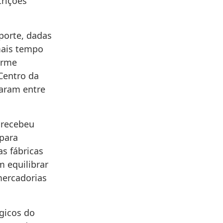
rições
porte, dadas
mais tempo
orme
Centro da
varam entre
 recebeu
para
as fábricas
 equilibrar
mercadorias
gicos do