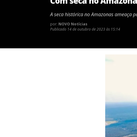
Com seca no Amazonas
A seca histórica no Amazonas ameaça pa
por:
NOVO Notícias
Publicado
14 de outubro de 2023 às 15:14