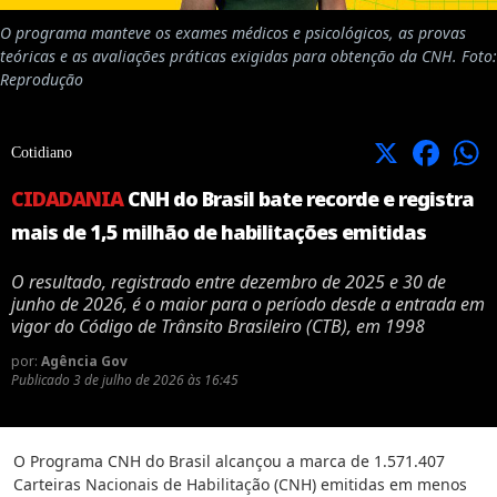
O programa manteve os exames médicos e psicológicos, as provas
teóricas e as avaliações práticas exigidas para obtenção da CNH. Foto:
Reprodução
X
Facebook
Cotidiano
CIDADANIA
CNH do Brasil bate recorde e registra
mais de 1,5 milhão de habilitações emitidas
O resultado, registrado entre dezembro de 2025 e 30 de
junho de 2026, é o maior para o período desde a entrada em
vigor do Código de Trânsito Brasileiro (CTB), em 1998
por:
Agência Gov
Publicado
3 de julho de 2026 às 16:45
O Programa CNH do Brasil alcançou a marca de 1.571.407
Carteiras Nacionais de Habilitação (CNH) emitidas em menos