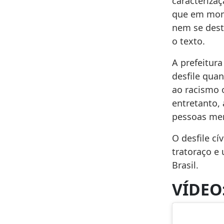
caracteriza
que em mome
nem se dest
o texto.
A prefeitur
desfile qua
ao racismo 
entretanto, 
pessoas men
O desfile cí
tratoraço e 
Brasil.
VÍDEO