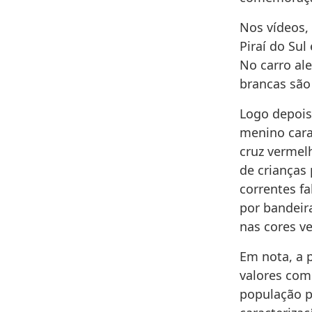
Nos vídeos, 
Piraí do Sul
No carro ale
brancas são 
Logo depois
menino cara
cruz vermel
de crianças
correntes fa
por bandeira
nas cores v
Em nota, a p
valores com
população p