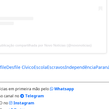
blicação compartilhada por Novo Notícias (@novonoticias)
file
Desfile Cívico
Escola
Escravos
Independência
Paran
ícias em primeira mão pelo
Whatsapp
so canal no
Telegram
VO no
Instagram