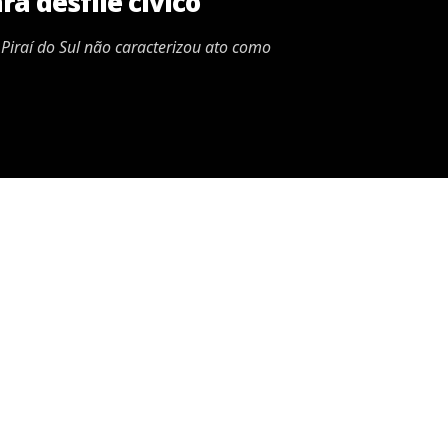
a desfile cívico
Piraí do Sul não caracterizou ato como