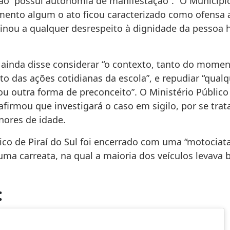
ção “possui autonomia de manifestação”. “O Municípi
nto algum o ato ficou caracterizado como ofensa 
inou a qualquer desrespeito à dignidade da pessoa 
a ainda disse considerar “o contexto, tanto do mome
nto das ações cotidianas da escola”, e repudiar “qua
ou outra forma de preconceito”. O Ministério Público
afirmou que investigará o caso em sigilo, por se trat
ores de idade.
vico de Piraí do Sul foi encerrado com uma “motociat
uma carreata, na qual a maioria dos veículos levava 
: