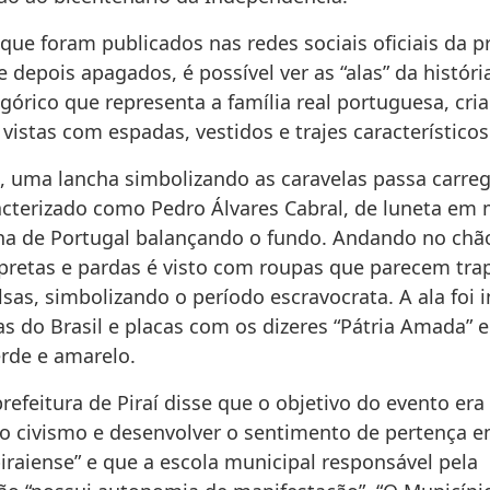
que foram publicados nas redes sociais oficiais da p
 e depois apagados, é possível ver as “alas” da história
górico que representa a família real portuguesa, cri
vistas com espadas, vestidos e trajes característico
, uma lancha simbolizando as caravelas passa carr
cterizado como Pedro Álvares Cabral, de luneta em 
ha de Portugal balançando o fundo. Andando no chã
 pretas e pardas é visto com roupas que parecem tra
lsas, simbolizando o período escravocrata. A ala foi 
s do Brasil e placas com os dizeres “Pátria Amada” e 
erde e amarelo.
refeitura de Piraí disse que o objetivo do evento era
o civismo e desenvolver o sentimento de pertença e
iraiense” e que a escola municipal responsável pela