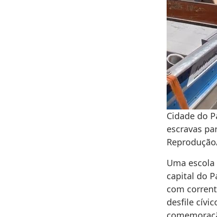
Cidade do P
escravas par
Reprodução/
Uma escola d
capital do P
com corrent
desfile cívi
comemoração