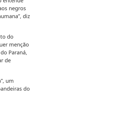
o entende
aos negros
humana”, diz
nto do
lquer menção
 do Paraná,
ar de
a”, um
bandeiras do