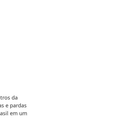
etros da
as e pardas
rasil em um