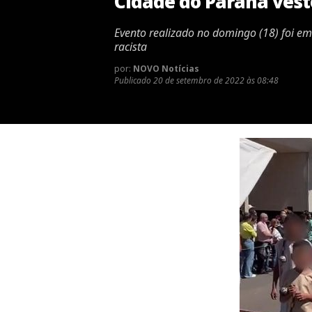
Cidade do Paraná vest
Evento realizado no domingo (18) foi em
racista
por:
NOVO Notícias
Publicado
20 de setembro de 2022 às 08:48