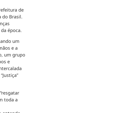
refeitura de
 do Brasil.
anças
s da época.
egando um
mãos e a
o, um grupo
pos e
intercalada
“Justiça”
 “resgatar
m toda a