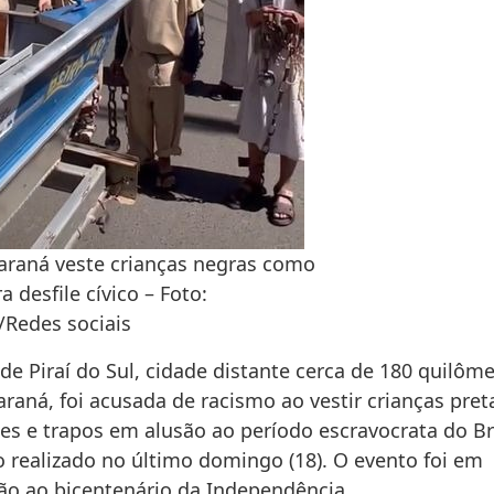
araná veste crianças negras como
a desfile cívico – Foto:
Redes sociais
e Piraí do Sul, cidade distante cerca de 180 quilôm
araná, foi acusada de racismo ao vestir crianças pret
es e trapos em alusão ao período escravocrata do B
co realizado no último domingo (18). O evento foi em
 ao bicentenário da Independência.