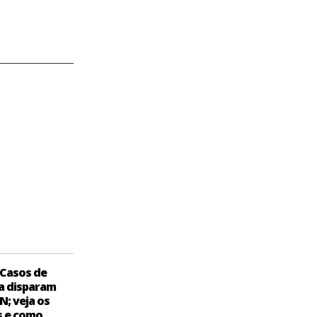
Casos de
a disparam
N; veja os
s e como