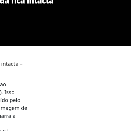
a fica intacta
intacta –
 ao
). Isso
ído pelo
a imagem de
arra a