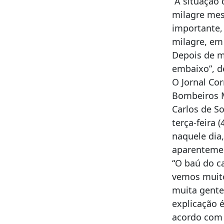
“A situação
milagre mes
importante,
milagre, em
Depois de m
embaixo”, d
O Jornal Co
Bombeiros M
Carlos de S
terça-feira 
naquele dia
aparentemen
“O baú do c
vemos muito
muita gente
explicação 
acordo com 