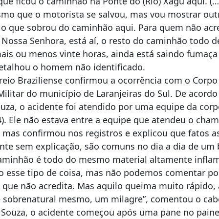
 que ficou o caminhão na Ponte do (Rio) Xagu aqui. (
mo que o motorista se salvou, mas vou mostrar out
 o que sobrou do caminhão aqui. Para quem não acr
 Nossa Senhora, está aí, o resto do caminhão todo d
ais ou menos vinte horas, ainda está saindo fumaça 
etalhou o homem não identificado.
rreio Braziliense confirmou a ocorrência com o Corpo
ilitar do município de Laranjeiras do Sul. De acord
ouza, o acidente foi atendido por uma equipe da cor
(4). Ele não estava entre a equipe que atendeu o cha
, mas confirmou nos registros e explicou que fatos a
te sem explicação, são comuns no dia a dia de um
aminhão é todo do mesmo material altamente inflam
 esse tipo de coisa, mas não podemos comentar p
 que não acredita. Mas aquilo queima muito rápido, 
é sobrenatural mesmo, um milagre”, comentou o cab
Souza, o acidente começou após uma pane no painel