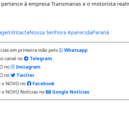
pertence à empresa Transmarias e o motorista rea
agem
Intacta
Nossa Senhora Aparecida
Paraná
ícias em primeira mão pelo
Whatsapp
so canal no
Telegram
VO no
Instagram
VO no
Twitter
 o NOVO no
Facebook
o NOVO Notícias no
Google Notícias