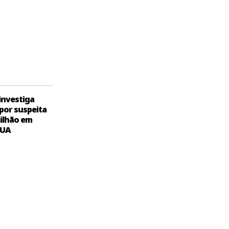
 investiga
por suspeita
bilhão em
EUA