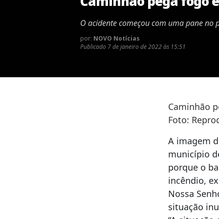
Caminhão pega fogo e
O acidente começou com uma pane no pa
por:
NOVO Notícias
Publicado
7 de janeiro de 2022 às 15:51
Caminhão pe
Foto: Repro
A imagem d
município de
porque o ba
incêndio, e
Nossa Senho
situação inu