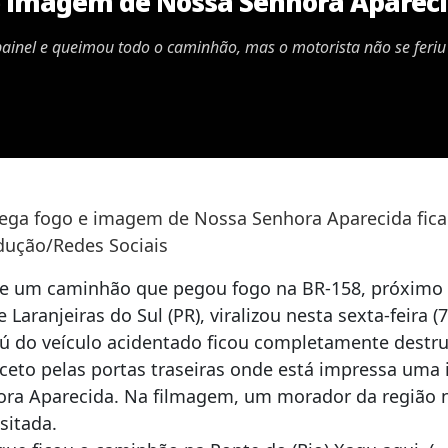
 imagem de Nossa Senhora Aparecid
inel e queimou todo o caminhão, mas o motorista não se feriu
ga fogo e imagem de Nossa Senhora Aparecida fica 
dução/Redes Sociais
e um caminhão que pegou fogo na BR-158, próximo
 Laranjeiras do Sul (PR), viralizou nesta sexta-feira (7
ú do veículo acidentado ficou completamente destru
xceto pelas portas traseiras onde está impressa um
ra Aparecida. Na filmagem, um morador da região n
sitada.