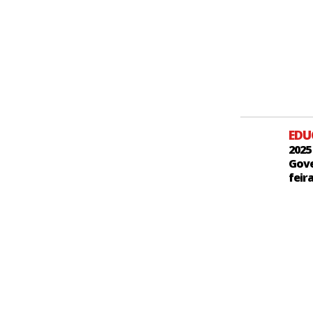
ED
2025
Gove
feir