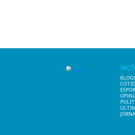
SEÇÕ
BLOG
COTI
ESPO
OPIN
POLÍT
ÚLTI
JORNA