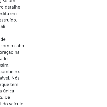
…) Só um
ro detalhe
edita em
estruído.
ali
 de
o com o cabo
poração na
mado
ssim,
 bombeiro.
ável. Nós
orque tem
a única
o. De
 do veículo.