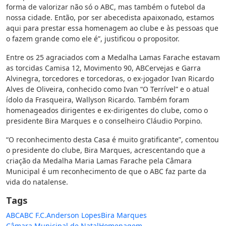
forma de valorizar não só o ABC, mas também o futebol da
nossa cidade. Então, por ser abecedista apaixonado, estamos
aqui para prestar essa homenagem ao clube e às pessoas que
o fazem grande como ele é”, justificou o propositor.
Entre os 25 agraciados com a Medalha Lamas Farache estavam
as torcidas Camisa 12, Movimento 90, ABCervejas e Garra
Alvinegra, torcedores e torcedoras, o ex-jogador Ivan Ricardo
Alves de Oliveira, conhecido como Ivan “O Terrível” e o atual
ídolo da Frasqueira, Wallyson Ricardo. Também foram
homenageados dirigentes e ex-dirigentes do clube, como o
presidente Bira Marques e o conselheiro Cláudio Porpino.
“O reconhecimento desta Casa é muito gratificante”, comentou
o presidente do clube, Bira Marques, acrescentando que a
criação da Medalha Maria Lamas Farache pela Câmara
Municipal é um reconhecimento de que o ABC faz parte da
vida do natalense.
Tags
ABC
ABC F.C.
Anderson Lopes
Bira Marques
Câmara Municipal de Natal
Homenagem