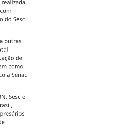
 realizada
 com
o do Sesc.
a outras
atal
tuação de
 bem como
scola Senac
N, Sesc e
asil,
mpresários
te