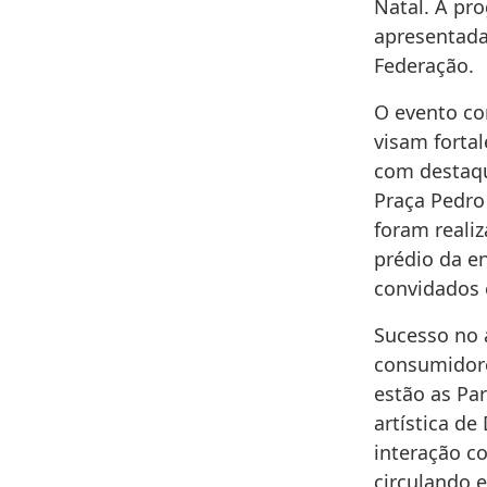
Natal. A pr
apresentada 
Federação.
O evento co
visam fortal
com destaqu
Praça Pedro
foram realiz
prédio da e
convidados 
Sucesso no 
consumidore
estão as Pa
artística d
interação c
circulando e