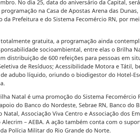
mbro. No dia 25, data do aniversário da Capital, será
 programação na Casa de Apostas Arena das Dunas,
ão da Prefeitura e do Sistema Fecomércio RN, por mei
 totalmente gratuita, a programação ainda contempl
ponsabilidade socioambiental, entre elas o Brilha N
om distribuição de 600 refeições para pessoas em si
Seletiva de Resíduos; Acessibilidade Motora e Tátil,
 de adubo líquido, oriundo o biodigestor do Hotel-E
a.
rilha Natal é uma promoção do Sistema Fecomércio R
apoio do Banco do Nordeste, Sebrae RN, Banco do Br
do Natal, Associação Viva Centro e Associação dos E
o Alecrim – AEBA. A ação também conta com o supor
da Polícia Militar do Rio Grande do Norte.