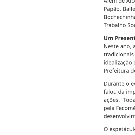
Além de Alc
Papão, Ball
Bochechinha
Trabalho So
Um Present
Neste ano, 
tradicionai
idealização 
Prefeitura 
Durante o ev
falou da im
ações. “Tod
pela Fecom
desenvolvim
O espetácul