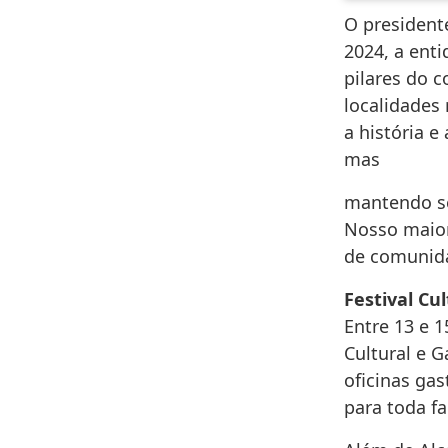
O president
2024, a ent
pilares do c
localidades
a história e
mas
mantendo se
Nosso maior
de comunida
Festival Cu
Entre 13 e 1
Cultural e 
oficinas ga
para toda fa