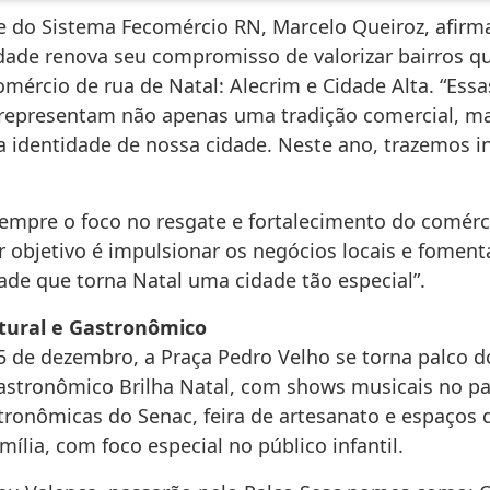
e do Sistema Fecomércio RN, Marcelo Queiroz, afirm
idade renova seu compromisso de valorizar bairros q
omércio de rua de Natal: Alecrim e Cidade Alta. “Essa
 representam não apenas uma tradição comercial, 
 a identidade de nossa cidade. Neste ano, trazemos i
mpre o foco no resgate e fortalecimento do comérci
 objetivo é impulsionar os negócios locais e fomenta
de que torna Natal uma cidade tão especial”.
ltural e Gastronômico
5 de dezembro, a Praça Pedro Velho se torna palco do
Gastronômico Brilha Natal, com shows musicais no pa
stronômicas do Senac, feira de artesanato e espaços 
mília, com foco especial no público infantil.