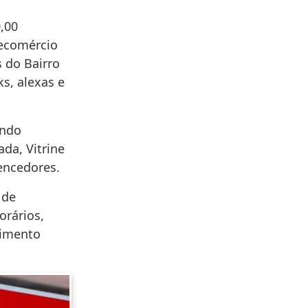
,00
 Fecomércio
 do Bairro
s, alexas e
ando
da, Vitrine
vencedores.
 de
orários,
vimento