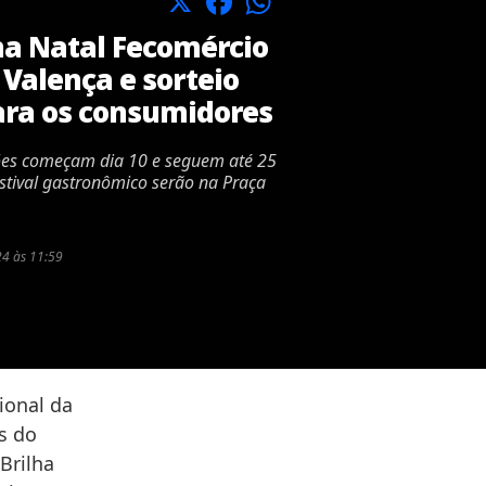
X
Facebook
WhatsApp
ha Natal Fecomércio
 Valença e sorteio
ara os consumidores
es começam dia 10 e seguem até 25
stival gastronômico serão na Praça
4 às 11:59
ional da
s do
Brilha