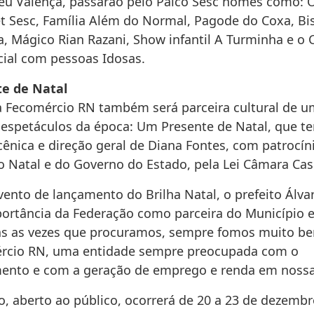
eu Valença, passarão pelo Palco Sesc nomes como: 
et Sesc, Família Além do Normal, Pagode do Coxa, Bi
, Mágico Rian Razani, Show infantil A Turminha e o 
cial com pessoas Idosas.
e de Natal
a Fecomércio RN também será parceira cultural de 
s espetáculos da época: Um Presente de Natal, que t
cênica e direção geral de Diana Fontes, com patrocín
do Natal e do Governo do Estado, pela Lei Câmara Ca
ento de lançamento do Brilha Natal, o prefeito Álvar
portância da Federação como parceira do Município 
as as vezes que procuramos, sempre fomos muito b
ércio RN, uma entidade sempre preocupada com o
ento e com a geração de emprego e renda em nossa
o, aberto ao público, ocorrerá de 20 a 23 de dezembr