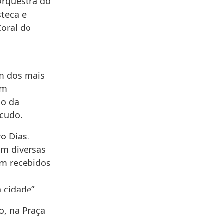
Orquestra do
steca e
Coral do
um dos mais
em
io da
scudo.
o Dias,
em diversas
em recebidos
 cidade”
o, na Praça