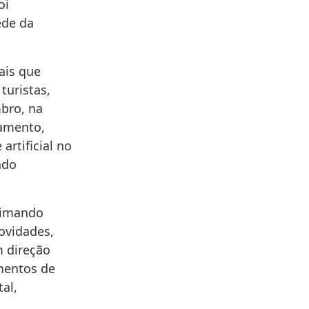
oi
ede da
ais que
turistas,
bro, na
çamento,
artificial no
ndo
animando
ovidades,
m direção
omentos de
al,