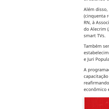
Além disso,
(cinquenta r
RN, à Assoc
do Alecrim 
smart TVs.
Também será
estabelecime
e Juri Popul
A programaç
capacitação
reafirmand
econômico e