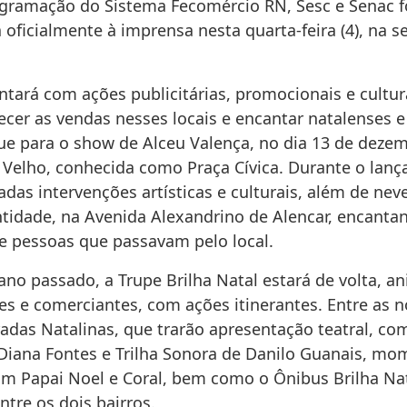
ogramação do Sistema Fecomércio RN, Sesc e Senac f
oficialmente à imprensa nesta quarta-feira (4), na s
ntará com ações publicitárias, promocionais e cultur
ecer as vendas nesses locais e encantar natalenses e 
e para o show de Alceu Valença, no dia 13 de dezem
 Velho, conhecida como Praça Cívica. Durante o lan
adas intervenções artísticas e culturais, além de neve 
ntidade, na Avenida Alexandrino de Alencar, encanta
e pessoas que passavam pelo local.
ano passado, a Trupe Brilha Natal estará de volta, 
s e comerciantes, com ações itinerantes. Entre as n
radas Natalinas, que trarão apresentação teatral, co
e Diana Fontes e Trilha Sonora de Danilo Guanais, m
om Papai Noel e Coral, bem como o Ônibus Brilha Nat
ntre os dois bairros.