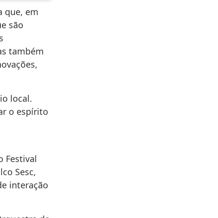
a que, em
ue são
s
mas também
novações,
o local.
r o espírito
 Festival
lco Sesc,
de interação