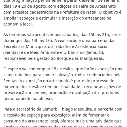
sua programação permanente, a partir deste fim de semana,
dias 19 e 20 de agosto, com edições da Feira de Artesanato
com artesãos cadastrados na Prefeitura de Natal. O objetivo é
ampliar espaços e estimular a inserção do artesanato na
economia local.
As feirinhas vão acontecer aos sábados, das 15h às 21h, e nos
domingos das 14h às 18h. A realização é uma parceria das
Secretarias Municipais do Trabalho e Assistência Social
(Semtas) e de Meio Ambiente e Urbanismo (Semurb),
responsável pela gestão do Bosque das Mangueiras.
O espaço vai contemplar 15 artesãos, que farão exposição dos
seus trabalhos para comercialização, todos credenciados pela
Semtas. A exposição do artesanato é parte do processo de
fomento do artesão e tem por finalidade executar as ações de
preservação, incentivo, promoção e divulgação dos produtos
genuinamente natalenses.
Para o secretário da Semurb, Thiago Mesquita, a parceria com
a cessão do espaço para exposição, além de fomentar o
consumo do artesanato local, oferece mais uma atividade que
atrai visitantes ao Bosque das Mangueiras, recém inaugurado