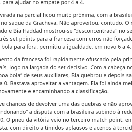
”, para ajudar no empate por 4 a 4.
irada na parcial ficou muito próxima, com a brasile
 no saque da Gracheva. Não aproveitou, contudo. O
ado e Bia Haddad mostrou-se “desconcentrada” no se
rês set points para a francesa com erros não forçado
bola para fora, permitiu a igualdade, em novo 6 a 4.
to da francesa foi rapidamente ofuscado pela prin
aís, logo na largada do set decisivo. Com a cabeça n
“boa bola” de seus auxiliares, Bia quebrou e depois 
 a 0. Bastava aproveitar a vantagem. Ela foi ainda mel
ovamente e encaminhando a classificação.
ve chances de devolver uma das quebras e não aprov
ndonando” a disputa com a brasileira subindo à rede
a 0. O pneu da vitória veio no terceiro match point, e
ta, com direito a tímidos aplausos e acenos à torcid