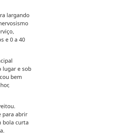
ira largando
 nervosismo
rviço,
s e 0 a 40
cipal
o lugar e sob
sacou bem
hor,
eitou.
 para abrir
m bola curta
a.