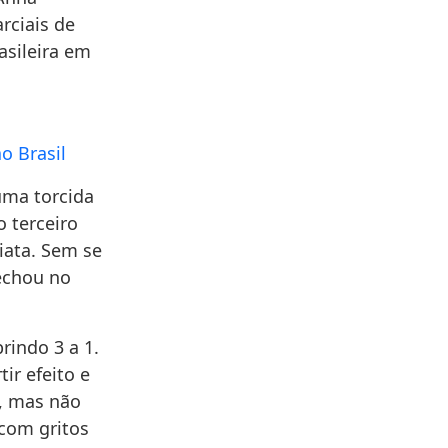
rciais de
asileira em
o Brasil
uma torcida
o terceiro
iata. Sem se
fechou no
indo 3 a 1.
ir efeito e
o, mas não
com gritos