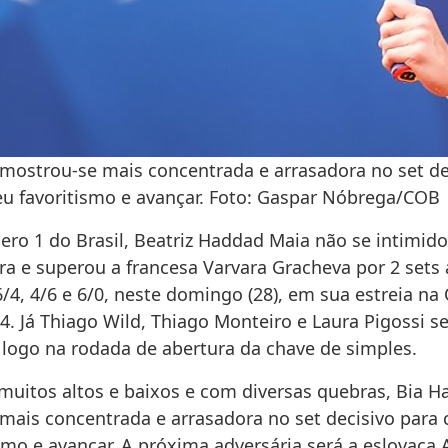
mostrou-se mais concentrada e arrasadora no set de
eu favoritismo e avançar. Foto: Gaspar Nóbrega/COB
ero 1 do Brasil, Beatriz Haddad Maia não se intimid
ra e superou a francesa Varvara Gracheva por 2 sets 
6/4, 4/6 e 6/0, neste domingo (28), em sua estreia na
4. Já Thiago Wild, Thiago Monteiro e Laura Pigossi s
logo na rodada de abertura da chave de simples.
muitos altos e baixos e com diversas quebras, Bia 
mais concentrada e arrasadora no set decisivo para 
smo e avançar. A próxima adversária será a eslovaca