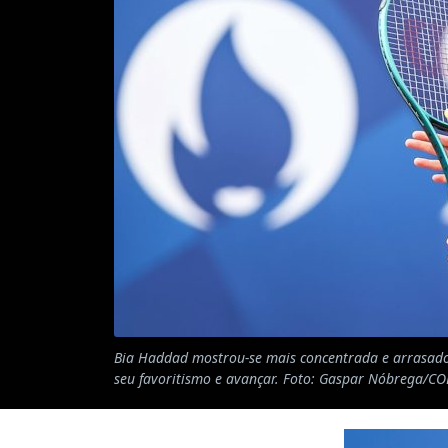
Bia Haddad mostrou-se mais concentrada e arrasador
seu favoritismo e avançar. Foto: Gaspar Nóbrega/CO