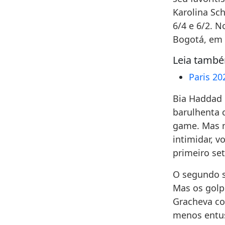
Karolina Sch
6/4 e 6/2. N
Bogotá, em 
Leia tamb
Paris 20
Bia Haddad 
barulhenta c
game. Mas n
intimidar, v
primeiro set
O segundo s
Mas os golp
Gracheva co
menos entus