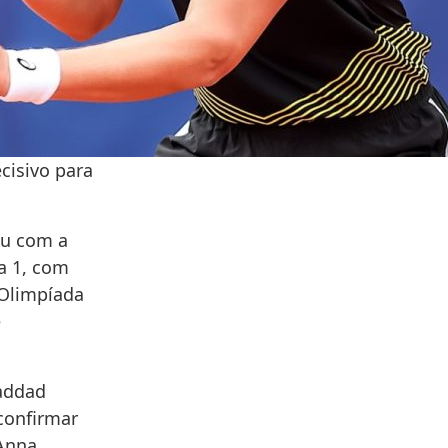
cisivo para
ou com a
a 1, com
 Olimpíada
e
Haddad
confirmar
 Anna