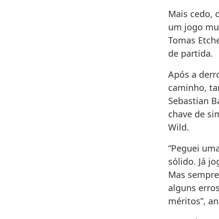
Mais cedo, o
um jogo mui
Tomas Etchev
de partida.
Após a derr
caminho, ta
Sebastian Ba
chave de si
Wild.
“Peguei uma
sólido. Já 
Mas sempre u
alguns erro
méritos”, an