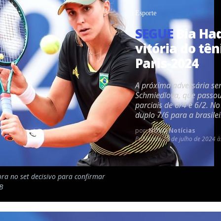
Esporte
SEGUE
Bia Had
vitória do tên
Paris-2024
A próxima adversária se
Schmiedlova, que passou 
parciais de 6/4 e 6/2. No
duplo 7/6 para a brasil
por:
NOVO Notícias
Publicado
28 de julho de 2024 à
a no set decisivo para confirmar
B