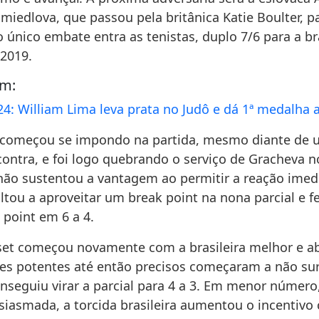
miedlova, que passou pela britânica Katie Boulter, pa
o único embate entra as tenistas, duplo 7/6 para a br
2019.
ém:
24: William Lima leva prata no Judô e dá 1ª medalha a
começou se impondo na partida, mesmo diante de 
ontra, e foi logo quebrando o serviço de Gracheva n
ão sustentou a vantagem ao permitir a reação imed
oltou a aproveitar um break point na nona parcial e 
 point em 6 a 4.
et começou novamente com a brasileira melhor e abr
es potentes até então precisos começaram a não surt
nseguiu virar a parcial para 4 a 3. Em menor númer
iasmada, a torcida brasileira aumentou o incentivo 