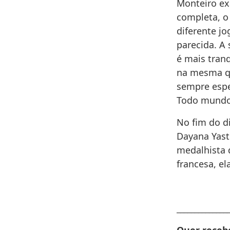
Monteiro ex
completa, o
diferente j
parecida. A
é mais tranq
na mesma qu
sempre espe
Todo mundo 
No fim do d
Dayana Yastr
medalhista 
francesa, el
______________