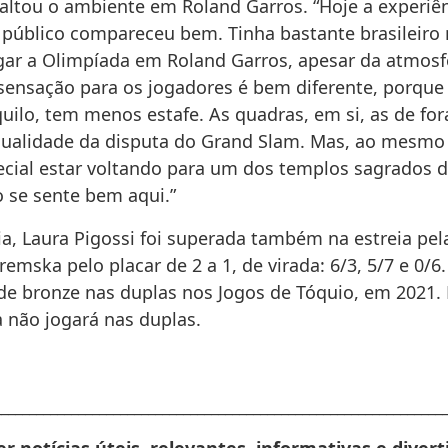
altou o ambiente em Roland Garros. “Hoje a experiên
 público compareceu bem. Tinha bastante brasileiro n
ogar a Olimpíada em Roland Garros, apesar da atmosf
 sensação para os jogadores é bem diferente, porqu
uilo, tem menos estafe. As quadras, em si, as de for
alidade da disputa do Grand Slam. Mas, ao mesmo
cial estar voltando para um dos templos sagrados d
se sente bem aqui.”
ia, Laura Pigossi foi superada também na estreia pel
emska pelo placar de 2 a 1, de virada: 6/3, 5/7 e 0/6.
de bronze nas duplas nos Jogos de Tóquio, em 2021. 
a não jogará nas duplas.
________________________________________________________________