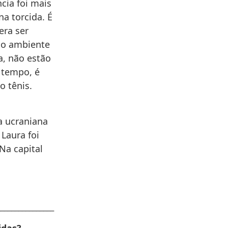
cia foi mais
a torcida. É
era ser
e o ambiente
a, não estão
 tempo, é
o tênis.
a ucraniana
 Laura foi
Na capital
________________