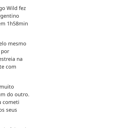
go Wild fez
rgentino
, em 1h58min
 pelo mesmo
 por
estreia na
nte com
 muito
um do outro.
u cometi
os seus