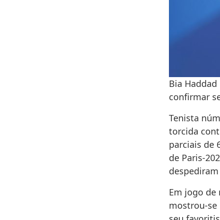
Bia Haddad 
confirmar s
Tenista núm
torcida cont
parciais de 
de Paris-202
despediram 
Em jogo de 
mostrou-se 
seu favoriti