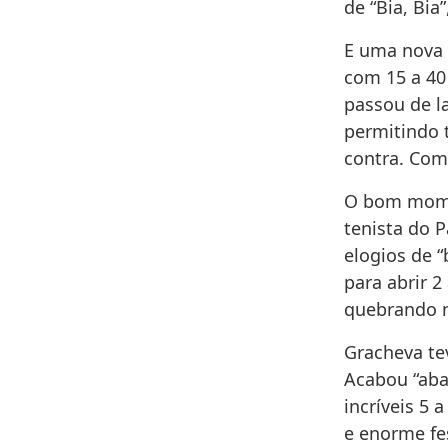
de “Bia, Bia
E uma nova v
com 15 a 40
passou de l
permitindo t
contra. Com 
O bom momen
tenista do P
elogios de 
para abrir 2
quebrando n
Gracheva te
Acabou “aba
incríveis 5 
e enorme fes