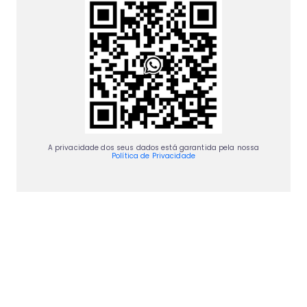
A privacidade dos seus dados está garantida pela nossa
Política de Privacidade