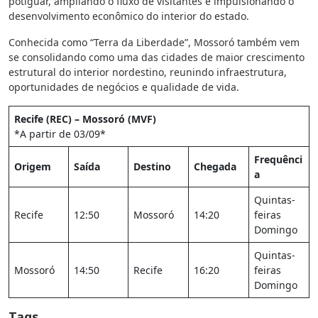
potiguar, ampliando o fluxo de visitantes e impulsionando o
desenvolvimento econômico do interior do estado.
Conhecida como “Terra da Liberdade”, Mossoró também vem
se consolidando como uma das cidades de maior crescimento
estrutural do interior nordestino, reunindo infraestrutura,
oportunidades de negócios e qualidade de vida.
Recife (REC) – Mossoró (MVF)
*A partir de 03/09*
Frequênci
Origem
Saída
Destino
Chegada
a
Quintas-
Recife
12:50
Mossoró
14:20
feiras
Domingo
Quintas-
Mossoró
14:50
Recife
16:20
feiras
Domingo
Tags