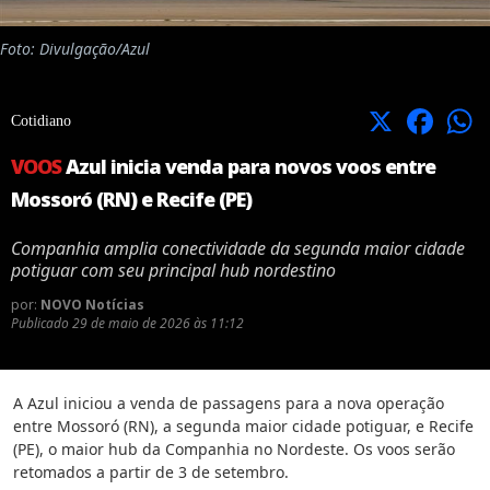
Foto: Divulgação/Azul
X
Facebook
Cotidiano
VOOS
Azul inicia venda para novos voos entre
Mossoró (RN) e Recife (PE)
Companhia amplia conectividade da segunda maior cidade
potiguar com seu principal hub nordestino
por:
NOVO Notícias
Publicado
29 de maio de 2026 às 11:12
A Azul iniciou a venda de passagens para a nova operação
entre Mossoró (RN), a segunda maior cidade potiguar, e Recife
(PE), o maior hub da Companhia no Nordeste. Os voos serão
retomados a partir de 3 de setembro.