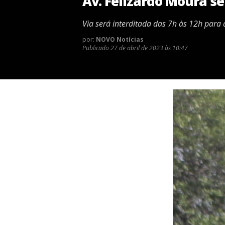
Av. Felizardo Moura s
Via será interditada das 7h às 12h para
por:
NOVO Notícias
Publicado
27 de abril de 2023 às 10:47