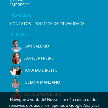
JORNAL
IMPRESSO
PÁGINAS
CONTATOS
POLÍTICA DE PRIVACIDADE
BLOGS
JEAN VALÉRIO
DANIELA FREIRE
HORA DO DIREITO
JULIANA MANZANO
RODRIGO LOUREIRO
Navegue à vontade! Nosso site não coleta dados
sensíveis dos usuários, apenas o Google Analytics