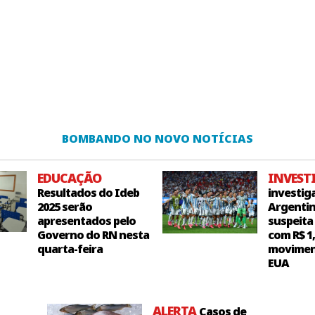
BOMBANDO NO NOVO NOTÍCIAS
EDUCAÇÃO
INVEST
Resultados do Ideb
investig
2025 serão
Argentin
apresentados pelo
suspeita
Governo do RN nesta
com R$ 1
quarta-feira
movimen
EUA
ALERTA
Casos de