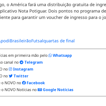
go, o América fará uma distribuição gratuita de ingr
aplicativo Nota Potiguar. Dois pontos no programa d
iciente para garantir um voucher de ingresso para o j
Apodi
Brasileirão
Futsal
quartas de final
ícias em primeira mão pelo
Whatsapp
so canal no
Telegram
VO no
Instagram
VO no
Twitter
 o NOVO no
Facebook
o NOVO Notícias no
Google Notícias