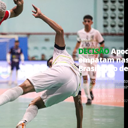
Esporte
DECISÃO
Apod
empatam nas
Brasileirão de
Primeiro jogo foi disput
cidade de Apodi, e termi
por:
NOVO Notícias
Publicado
1 de setembro de 202