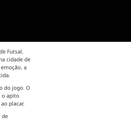
de Futsal,
na cidade de
a emoção, a
tida.
o do jogo. O
 o apito
ao placar.
7 de