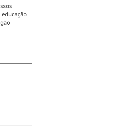
essos
e educação
ogão