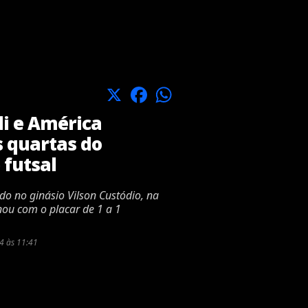
X
Facebook
WhatsApp
i e América
 quartas do
 futsal
ado no ginásio Vilson Custódio, na
nou com o placar de 1 a 1
4 às 11:41