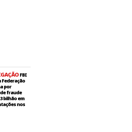
IGAÇÃO
FBI
a Federação
a por
 de fraude
,3 bilhão em
tações nos