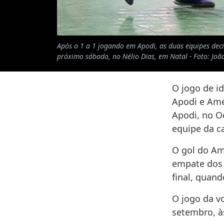
Após o 1 a 1 jogando em Apodi, as duas equipes dec
próximo sábado, no Nélio Dias, em Natal - Foto: João
O jogo de id
Apodi e Amé
Apodi, no O
equipe da ca
O gol do Am
empate dos 
final, quan
O jogo da v
setembro, às