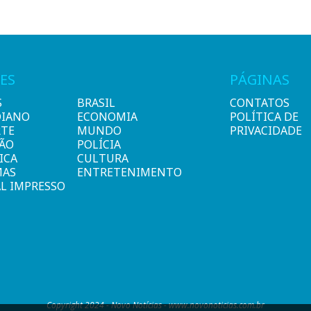
ES
PÁGINAS
S
BRASIL
CONTATOS
DIANO
ECONOMIA
POLÍTICA DE
RTE
MUNDO
PRIVACIDADE
IÃO
POLÍCIA
ICA
CULTURA
MAS
ENTRETENIMENTO
L IMPRESSO
Copyright 2024 - Novo Notícias - www.novonoticias.com.br