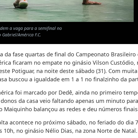
idem a vaga para a semifinal no
 Gabriel/América F.C.
a da fase quartas de final do Campeonato Brasileiro 
rica ficaram no empate no ginásio Vilson Custódio, 
este Potiguar, na noite deste sábado (31). Com muit
sa buscou a igualdade em 1 a 1 no finalzinho da par
érica foi marcado por Dedê, ainda no primeiro temp
donos da casa veio faltando apenas um minuto para
do Maiquinho balançou as redes e deu números finais 
olta acontece no próximo sábado, no feriado do dia 
 10h, no ginásio Nélio Dias, na zona Norte de Natal.