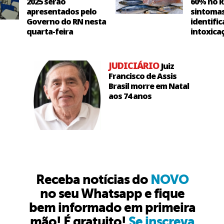
2025 serão
60% no R
apresentados pelo
sintoma
Governo do RN nesta
identific
quarta-feira
intoxica
JUDICIÁRIO
Juiz
Francisco de Assis
Brasil morre em Natal
aos 74 anos
Receba notícias do
NOVO
no seu Whatsapp e fique
bem informado em primeira
mão! É gratuito!
Se inscreva