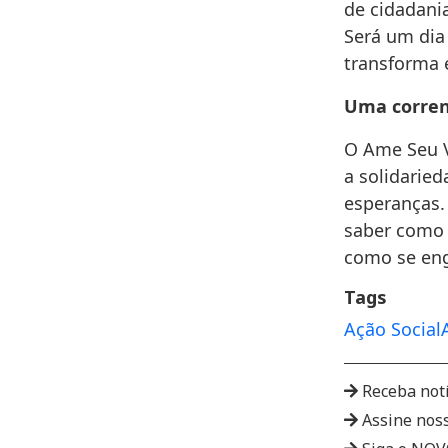
de cidadania
Será um dia
transforma 
Uma corren
O Ame Seu V
a solidarie
esperanças.
saber como 
como se eng
Tags
Ação Social
Receba not
Assine nos