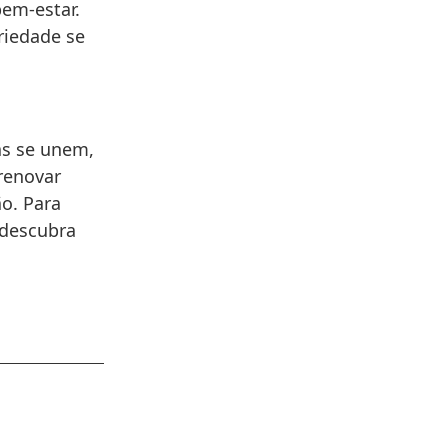
bem-estar.
riedade se
as se unem,
renovar
o. Para
 descubra