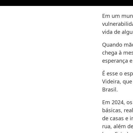
Em um mund
vulnerabilid
vida de alg
Quando mão
chega à mes
esperança e
É esse o es
Videira, qu
Brasil.
Em 2024, os
básicas, re
de casas e i
rua, além de