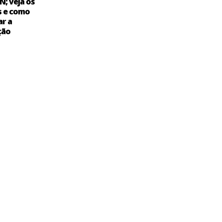
N; veja os
s e como
ar a
ção