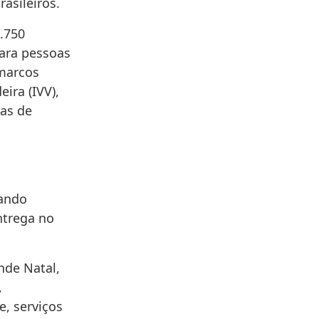
asileiros.
2.750
para pessoas
 marcos
ira (IVV),
nas de
uando
ntrega no
nde Natal,
,
, serviços