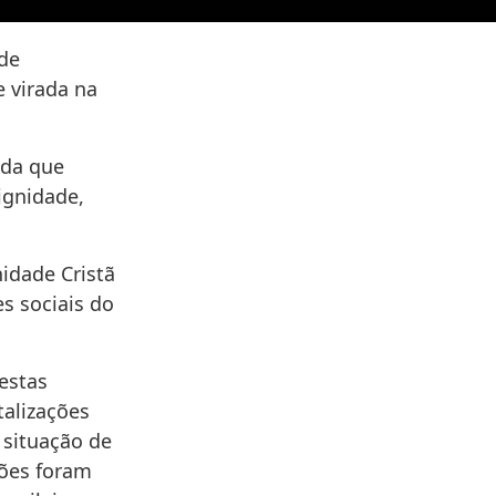
de
e virada na
ida que
ignidade,
idade Cristã
s sociais do
estas
talizações
 situação de
ções foram