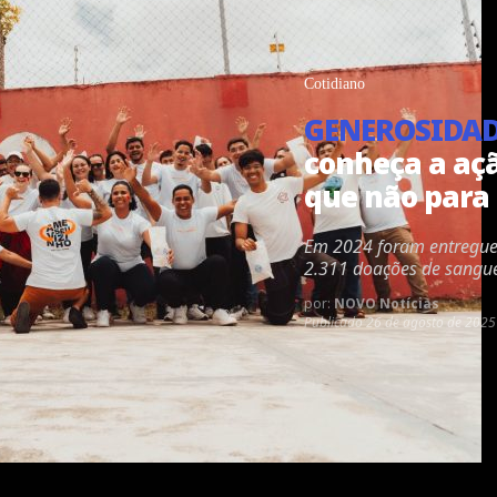
Cotidiano
GENEROSIDA
conheça a açã
que não para 
Em 2024 foram entregues
2.311 doações de sangu
por:
NOVO Notícias
Publicado
26 de agosto de 2025