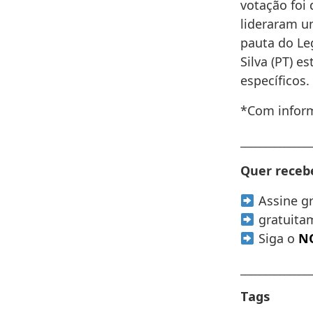
votação foi
lideraram u
pauta do Leg
Silva (PT) 
específicos.
*Com infor
______________
Quer recebe
Assine g
gratuita
Siga o
NO
______________
Tags