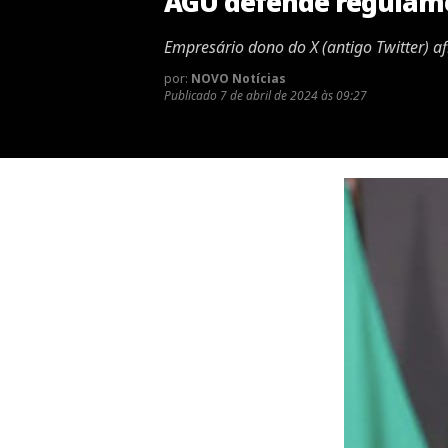
AGU defende regulame
Empresário dono do X (antigo Twitter) af
por:
NOVO Notícias
Publicado
7 de abril de 2024 às 09:27