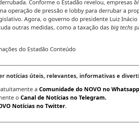
 derrubada. Conforme o Estadão revelou, empresas
bi
ma operação de pressão e lobby para derrubar a pro
islativo. Agora, o governo do presidente Luiz Inácio
estuda outras medidas, como a taxação das
big techs
pa
mações do Estadão Conteúdo
________________________________________________________________
r notícias úteis, relevantes, informativas e divert
ratuitamente a
Comunidade do NOVO no Whatsap
mente o
Canal de Notícias no Telegram
.
VO Notícias no Twitter
.
________________________________________________________________