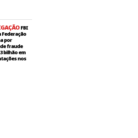
IGAÇÃO
FBI
a Federação
a por
 de fraude
,3 bilhão em
tações nos