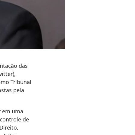
entação das
itter),
emo Tribunal
ostas pela
er em uma
controle de
Direito,