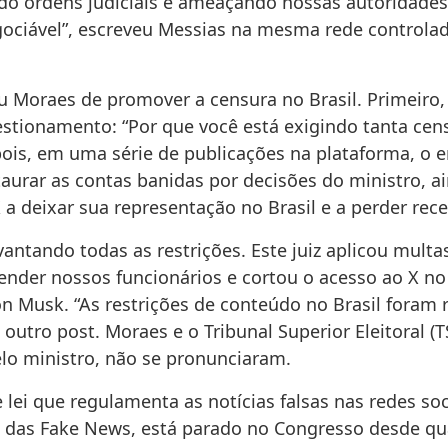
o ordens judiciais e ameaçando nossas autoridades
egociável”, escreveu Messias na mesma rede controla
 Moraes de promover a censura no Brasil. Primeiro
tionamento: “Por que você está exigindo tanta cen
epois, em uma série de publicações na plataforma, o 
taurar as contas banidas por decisões do ministro, a
X a deixar sua representação no Brasil e a perder rece
antando todas as restrições. Este juiz aplicou multa
nder nossos funcionários e cortou o acesso ao X no 
on Musk. “As restrições de conteúdo no Brasil foram 
outro post. Moraes e o Tribunal Superior Eleitoral (T
elo ministro, não se pronunciaram.
 lei que regulamenta as notícias falsas nas redes soc
das Fake News, está parado no Congresso desde q