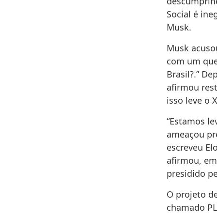
descumprind
Social é in
Musk.
Musk acusou
com um ques
Brasil?.” D
afirmou res
isso leve o 
“Estamos lev
ameaçou pre
escreveu El
afirmou, em 
presidido p
O projeto de
chamado PL 