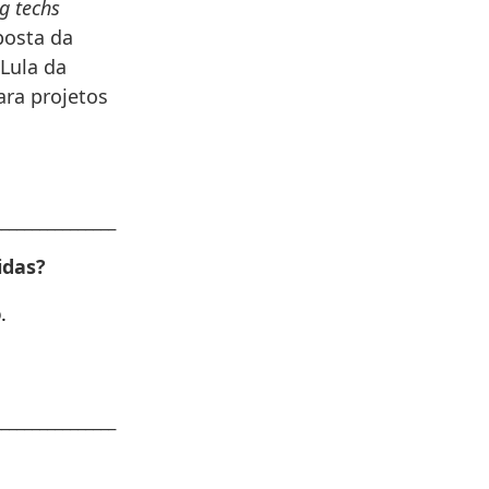
g techs
posta da
 Lula da
ra projetos
________________
idas?
p
.
________________