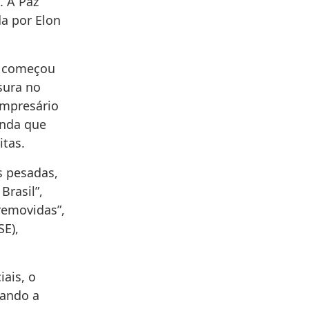
. A Paz
da por Elon
, começou
sura no
empresário
inda que
itas.
s pesadas,
Brasil”,
removidas”,
SE),
iais, o
uando a