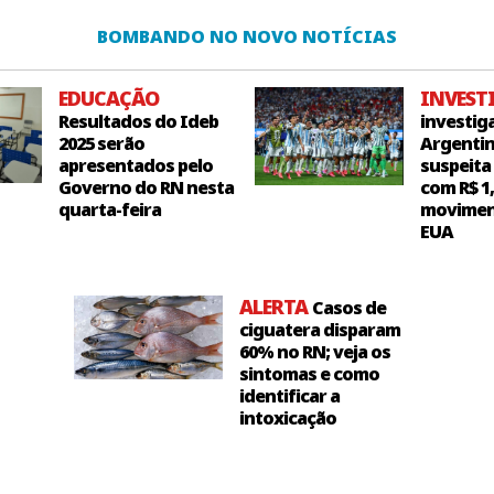
BOMBANDO NO NOVO NOTÍCIAS
EDUCAÇÃO
INVEST
Resultados do Ideb
investig
2025 serão
Argentin
apresentados pelo
suspeita
Governo do RN nesta
com R$ 1
quarta-feira
movimen
EUA
ALERTA
Casos de
ciguatera disparam
60% no RN; veja os
sintomas e como
identificar a
intoxicação