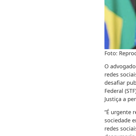
Foto: Repro
O advogado-
redes sociai
desafiar pu
Federal (STF
Justiça a per
“É urgente 
sociedade e
redes sociai